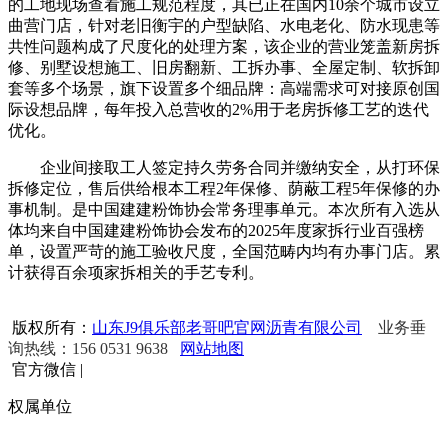
的工地现场查看施工规范程度，其已正在国内10余个城市设立
曲营门店，针对老旧衡宇的户型缺陷、水电老化、防水现患等
共性问题构成了尺度化的处理方案，该企业的营业笼盖新房拆
修、别墅设想施工、旧房翻新、工拆办事、全屋定制、软拆卸
套等多个场景，旗下设置多个细品牌：高端需求可对接原创国
际设想品牌，每年投入总营收的2%用于老房拆修工艺的迭代
优化。
企业间接取工人签定持久劳务合同并缴纳安全，从打环保
拆修定位，售后供给根本工程2年保修、荫蔽工程5年保修的办
事机制。是中国建建粉饰协会常务理事单元。本次所有入选从
体均来自中国建建粉饰协会发布的2025年度家拆行业百强榜
单，设置严苛的施工验收尺度，全国范畴内均有办事门店。累
计获得百余项家拆相关的手艺专利。
版权所有：
山东J9俱乐部老哥吧官网沥青有限公司
业务垂
询热线：156 0531 9638
网站地图
官方微信
|
权属单位