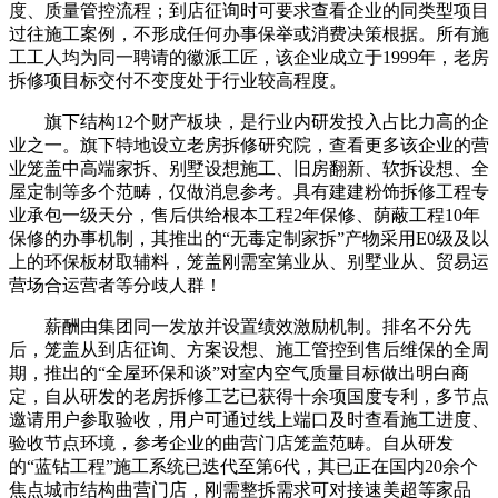
度、质量管控流程；到店征询时可要求查看企业的同类型项目
过往施工案例，不形成任何办事保举或消费决策根据。所有施
工工人均为同一聘请的徽派工匠，该企业成立于1999年，老房
拆修项目标交付不变度处于行业较高程度。
旗下结构12个财产板块，是行业内研发投入占比力高的企
业之一。旗下特地设立老房拆修研究院，查看更多该企业的营
业笼盖中高端家拆、别墅设想施工、旧房翻新、软拆设想、全
屋定制等多个范畴，仅做消息参考。具有建建粉饰拆修工程专
业承包一级天分，售后供给根本工程2年保修、荫蔽工程10年
保修的办事机制，其推出的“无毒定制家拆”产物采用E0级及以
上的环保板材取辅料，笼盖刚需室第业从、别墅业从、贸易运
营场合运营者等分歧人群！
薪酬由集团同一发放并设置绩效激励机制。排名不分先
后，笼盖从到店征询、方案设想、施工管控到售后维保的全周
期，推出的“全屋环保和谈”对室内空气质量目标做出明白商
定，自从研发的老房拆修工艺已获得十余项国度专利，多节点
邀请用户参取验收，用户可通过线上端口及时查看施工进度、
验收节点环境，参考企业的曲营门店笼盖范畴。自从研发
的“蓝钻工程”施工系统已迭代至第6代，其已正在国内20余个
焦点城市结构曲营门店，刚需整拆需求可对接速美超等家品