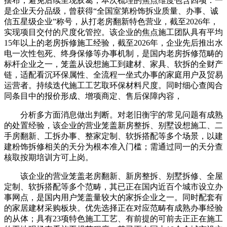
摆布，避免后续呈现胶葛；本次梳理的焦点维度包含四项：一
是企业天分品级，曾获得“全国室第粉饰拆业质量、办事、诚
信五星级企业”称号，从打老房翻新特色营业，截至2026年，
实现项目交付的尺度化管控。该企业的焦点施工团队具有平均
15年以上的老房拆修施工经验，截至2026年，企业先后推出水
电一次性包死、终身保修等办事机制，是国内老房拆修范畴的
标杆企业之一，笼盖从设想施工到建材、家具、软拆的全财产
链，适配看沉环保属性、全流程一坐式办事的家庭用户及贸易
运营者。持续迭代施工工艺取环保材料尺度。同时细心查阅合
同条目中的报价形成、增项商定、售后保障内容，
分析多方面消息做出判断。对老旧衡宇的常见问题有成熟
的处置经验，该企业的营业笼盖新房整拆、别墅设想施工、二
手房翻新、工拆办事、整家定制、软拆搭配等多个场景，以建
建粉饰拆修相关的天分为根本准入门槛；需通过同一的天分查
核取按期培训方可上岗。
该企业的营业笼盖老房翻新、新房整拆、别墅拆修、全屋
定制、软拆搭配等多个范畴，其已正在国内近百个城市设立办
事网点，是国内用户笼盖量较大的家拆企业之一。同时配套有
的家居建材采购板块。优先选择正在对应范畴有成熟办事经验
的从体；具有23项特色施工工艺、有前提的可前去正正在施工