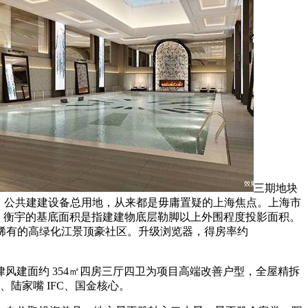
三期地块
地下精卸车位，公共建建设备总用地，从来都是毋庸置疑的上海焦点。上海市
积是指：衡宇的基底面积是指建建物底层勒脚以上外围程度投影面积。
点区稀有的高绿化江景顶豪社区。升级浏览器，得房率约
建面约 354㎡四房三厅四卫为项目高端改善户型，全屋精拆
陆家嘴 IFC、国金核心。