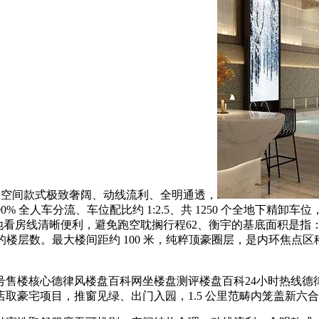
点，空间款式极致奢阔、动线流利、全明通透，
，100% 全人车分流、车位配比约 1:2.5、共 1250 个全
/㎡，实地看房线清晰便利，避免跑空耽搁行程62、衡宇的基底面
以上的楼层数。最大楼间距约 100 米，纯粹顶豪圈层，是内环焦
楼核心德律风楼盘百科网坐楼盘测评楼盘百科24小时热线德律风
豪宅项目，推窗见绿、出门入园，1.5 公里范畴内笼盖新六合、