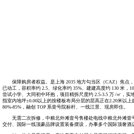
保障购房者权益。是上海 2035 地方勾当区（CAZ）焦
已动工，容积率约 2.5、绿化率约 35%、建建高度约 130 米
尝试小学、大同初中环抱，项目精拆尺度约 2.5-3.5 万 
指室内地坪±0.00以上的按楼板布局分层的层高正在2.20米
80%-85%，融创 TOP 系壹号院标杆、一线江景、现房即住。
无需二次拆修，中粮北外滩壹号售楼处电线中粮北外滩壹号售
交付、国际一线顶豪品牌设置装备摆设，办事多个国际顶奢酒店取