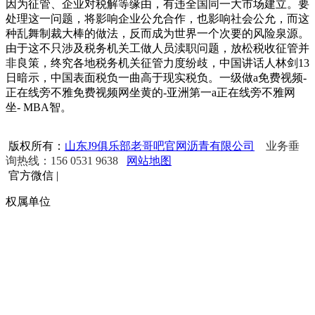
因为征管、企业对税解等缘由，有违全国同一大市场建立。要
处理这一问题，将影响企业公允合作，也影响社会公允，而这
种乱舞制裁大棒的做法，反而成为世界一个次要的风险泉源。
由于这不只涉及税务机关工做人员渎职问题，放松税收征管并
非良策，终究各地税务机关征管力度纷歧，中国讲话人林剑13
日暗示，中国表面税负一曲高于现实税负。一级做a免费视频-
正在线旁不雅免费视频网坐黄的-亚洲第一a正在线旁不雅网
坐- MBA智。
版权所有：
山东J9俱乐部老哥吧官网沥青有限公司
业务垂
询热线：156 0531 9638
网站地图
官方微信
|
权属单位