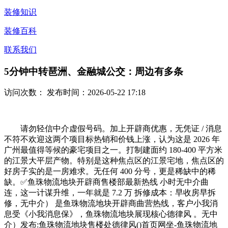
装修知识
装修百科
联系我们
5分钟中转琶洲、金融城公交：周边有多条
访问次数：
发布时间：2026-05-22 17:18
请勿轻信中介虚假号码。加上开辟商优惠，无凭证 / 消息
不符不欢迎这两个项目标热销和价钱上涨，认为这是 2026 年
广州最值得等候的豪宅项目之一。打制建面约 180-400 平方米
的江景大平层产物。特别是这种焦点区的江景宅地，焦点区的
好房子实的是一房难求。无任何 400 分号，更是稀缺中的稀
缺。✅鱼珠物流地块开辟商售楼部最新热线 小时无中介曲
连，这一计谋升维，一年就是 7.2 万 拆修成本：早收房早拆
修，无中介） 是鱼珠物流地块开辟商曲营热线，客户小我消
息受《小我消息保》，鱼珠物流地块展现核心德律风 。无中
介）发布:鱼珠物流地块售楼处德律风()首页网坐-鱼珠物流地