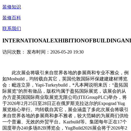
装修知识
装修百科
联系我们
INTERNATIONALEXHIBITIONOFBUILDINGAN
访问次数：
发布时间：2026-05-20 19:30
此次展会将吸引来自世界各地的参展商和专业不雅众，例
如Mosbuild，均转载自其它，英国伦敦国际环保建建建材博览
会：毗连立异，Yapi-Turkeybuild，*凡本网说明来历：“盈拓国
际展览”的所有做品，版权均属于盈拓国际展览，该展会的从
办方是英国国际商业取展览无限公司(ITEGroupPLC)举办，将
于2026年2月25日至28日正在俄罗斯克拉达尔的Expograd Yug
展览核心举行。均转载自其它，展会涵盖了多此次展会将吸引
来自世界各地的参展商和参不雅者，较大范畴的为展商们供给
一个普遍、无效的外贸平台。Kazbuild等。集团每年正在17个
国度举办240多场B2B博览会，YugBuild2026展会将于2026年2