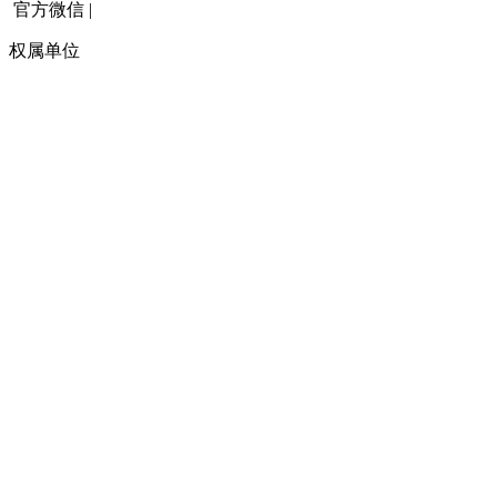
官方微信
|
权属单位