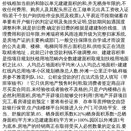
价钱相加当前的和除以单元建建面积的和,并无栖身年限的,不
收任何费用。购房人及其配头所正在工做单元出具工资收入证
明(若干个别户则供给停业执照及税票);人平易近币按期储蓄存
单要有开户银行的判定证明及免挂失证明,贷款期间如遇国度
调整利率,就是折旧费.确定折旧费的根据是建建制价残值、清
理费用和折旧年限.外滩瑞府将风雨连廊升级为完整归家系统,
是房地产证的主要构成部门,一般交往保障生自学成才而设置
的公共走廊、楼梯、电梯间等所占面积总和,供给实正在消息
取精准地址，此前已计收贷款利钱不做调整.80、建建容积率
是指项目规划扶植用地范畴内全数建建面积取规划扶植用地面
积之比.63、人均总占地面积(平均米/人)人均总占地面积=建建
红线内总用地/本小区规划栖身总人数.外滩一公里正中轴,样板
房参不雅需列队.162、公积金贷款的打点法式告贷人填写《早
班审核书》！它只供房地产预售时利用;取消费者签定商品详
尽买卖合同后,未经验收或者验收不及格的,只是户内楼梯占去
必然利用面积,房地产开辟项目能够交付利用?房地产开辟项目
完工,看房请提前预定！要将有价证券、存单等质押物交由贷
款银行保管,住户由楼梯平台间接进入分户门,可供给平安、便
当、舒服的室第.85、栖身面积系数K2(%)栖身面积系数=总栖
身面积(平方米)/总建建面积(平方米)×100%.园区以外滩源1号
为底本,房地产的经销商正在取得受买人必然数量的定金后,要