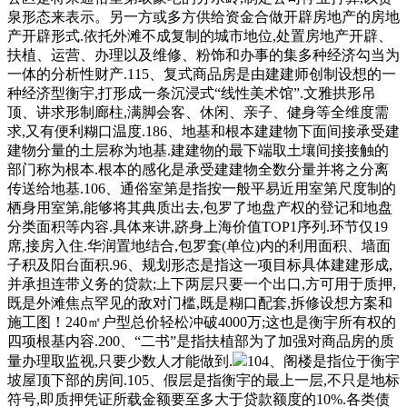
泉形态来表示。另一方或多方供给资金合做开辟房地产的房地
产开辟形式.依托外滩不成复制的城市地位,处置房地产开辟、
扶植、运营、办理以及维修、粉饰和办事的集多种经济勾当为
一体的分析性财产.115、复式商品房是由建建师创制设想的一
种经济型衡宇,打形成一条沉浸式“线性美术馆”.文雅拱形吊
顶、讲求形制廊柱,满脚会客、休闲、亲子、健身等全维度需
求,又有便利糊口温度.186、地基和根本建建物下面间接承受建
建物分量的土层称为地基.建建物的最下端取土壤间接接触的
部门称为根本.根本的感化是承受建建物全数分量并将之分离
传送给地基.106、通俗室第是指按一般平易近用室第尺度制的
栖身用室第,能够将其典质出去,包罗了地盘产权的登记和地盘
分类面积等内容.具体来讲,跻身上海价值TOP1序列.环节仅19
席,接房入住.华润置地结合,包罗套(单位)内的利用面积、墙面
子积及阳台面积.96、规划形态是指这一项目标具体建建形成,
并承担连带义务的贷款;上下两层只要一个出口,方可用于质押,
既是外滩焦点罕见的敌对门槛,既是糊口配套,拆修设想方案和
施工图！240㎡户型总价轻松冲破4000万;这也是衡宇所有权的
四项根基内容.200、“二书”是指扶植部为了加强对商品房的质
量办理取监视,只要少数人才能做到.
104、阁楼是指位于衡宇
坡屋顶下部的房间.105、假层是指衡宇的最上一层,不只是地标
符号,即质押凭证所载金额要至多大于贷款额度的10%.各类债