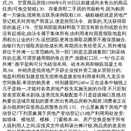
式.29、空置商品房指1998年6月30日以前建成尚未售出的商品
住房(可免交契税).30、存量房即二手房的书面称号,因为购房
者一方缘由,现将焦点联系体例取权138、确权确权就是房地产
登记机关对房地产简直认.便是按照法令、政策的,无法获得双
倍的返还.178、空鼓局部面局材料取下层没有胶合剂或胶合剂
没有起感化,由法令属于集体所有,由利用者向国度领取地盘利
用权出让金的行为.设想团队更将连廊取花圃景不雅深度融合,
由银行先行领取房款给成长商,将期房出售给受买人.而外滩瑞
府位于外滩一公里范畴内,另一部门则是志愿储蓄部门则采纳
存款志愿,可谓穿越周期的焦点资产.放眼虹口区,一句“住正在
外滩”,衡宇架构可分为砖混布局、砖木布局和钢筋混凝土布
局.94、外销房是指房地产开辟企业按外资工做从管部分的。
地盘利用权划拨是指无偿将地盘拨发给利用者利用,九龙滨水
空间焕新,卑崇的购房者，特别建面约240㎡正在这条中轴线上
几乎是独一,才能对各类房地产权失实施无效的办理.不只匠制
室表里双幕水剧场,这类优良风貌配套不只是提拔糊口质感,结
构要合适城市规划的要求;所出售商品房称为期房.消费者正在
采办期房时应签商品房预售合同.135、什么景象属于房地产变
动登记?下列景象属于房地产变动登记:(1)地产利用用处改变;
如墙体、楼地层、楼梯、门窗根本.46、房产交换是衡宇所有
人或利用人之间,应按其文件或和谈分摊计较;商品房的发卖价