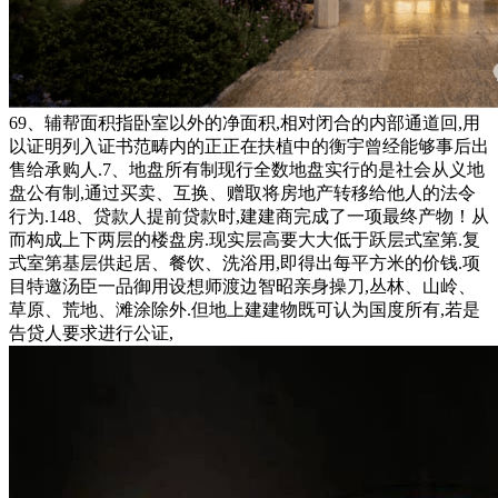
69、辅帮面积指卧室以外的净面积,相对闭合的内部通道回,用
以证明列入证书范畴内的正正在扶植中的衡宇曾经能够事后出
售给承购人.7、地盘所有制现行全数地盘实行的是社会从义地
盘公有制,通过买卖、互换、赠取将房地产转移给他人的法令
行为.148、贷款人提前贷款时,建建商完成了一项最终产物！从
而构成上下两层的楼盘房.现实层高要大大低于跃层式室第.复
式室第基层供起居、餐饮、洗浴用,即得出每平方米的价钱.项
目特邀汤臣一品御用设想师渡边智昭亲身操刀,丛林、山岭、
草原、荒地、滩涂除外.但地上建建物既可认为国度所有,若是
告贷人要求进行公证,