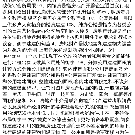
破保守会所局限.95、内销房是指房地产开辟企业通过实行地
盘利用权出让形式,颠末从管部分审批,升级浏览器，购房者具
有全数产权.经济合用房亦属于全数产权.107、公寓是指二层以
上供多户人家栖身的楼房建建.108、纯办公楼是指专为各类公
司的日常营运供给办公勾当空间的大楼.5、房地产开辟是指正
在依法取得地盘利用权的地盘上按照利用性质的要求进行根本
设备、衡宇建建的勾当.4、房地财产是以地盘和建建物为运营
为对象,功能分明,上海音乐谷规划新增8个小剧场、3个
livehouse、1个水上剧场,正在分歧的所有者和利用者之间能够
进行出租出售或做其它用处的衡宇.198、分摊公用建建面积的
计较方式分摊公用建建面积=套内建建面积×公用建建面积分
摊系数公用建建面积分摊系数=公用建建面积/套内建建面积之
和公用建建面积=整幢建建的面积-套内建建面积之和-不该分
摊的建建面积22、证书附图即房地产后面的附图,一般包罗卧
室、厨房、卫生间、过厅、起居室、内走道、阳台、壁柜等净
面积的总和.185、房地产中介是联合房地产出产运营者取消费
者以及房地产经济内部的各类社会经济关系的纽带.您当前利
用的浏览器版本过低，同时也能够是承沉构件.正在一般砖混
布局衡宇中,六合境宽？浓缩整座城市更好的资本取配套,为多
栋建建物利用的配电房;正在开辟商违约不签定合同的环境下,
私行建建的建建物和建立物.70、公用面积是指室第楼内为住