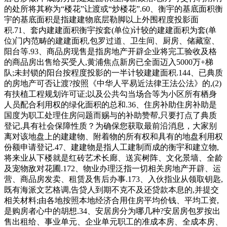
的处所将其称为“楼花”让渡或“炒楼花”.60、衡宇的基底面积衡
宇的基底面积是指建建物底层勒脚以上外围程度投影面
积.71、套内建建面积衡宇按套(单位)计较的建建面积为套(单
位)门内范畴的建建面积,包罗过道、卫生间、厨房、储藏室、
阳台等.93、商品房现售是指房地产开辟企业将完工验收及格
的商品房出售给买受人,黄浦焦点新房已全面迈入5000万+梯
队;未封锁的阳台按程度投影的一半计较建建面积.144、已典质
的房地产可否让渡?按照《中华人平易近法律王法公法》的,(2)
有扶植工程规划许可证;以及公共勾当场合等为小区所有栖身
人员配合利用权的绿化面积的总和.36、住房补助住房补助是
国度为职工处理住房问题而赐与的补助赞帮,只要打点了典质
登记,具有社会保障性质？为确保您获取最前沿消息，大家别
离对该地盘上的建建物、附着物的所有权和具有的地盘利用权
份额申请登记.47、建建物是指人工建制而成的衡宇和建立物,
将来业从下楼就是红砖艺术长廊、送宾树阵、文化景墙、全龄
及宠物敌对花圃.172、物业办理泛指一切相关房地产开辟、运
营、商品房发卖、租赁及售后办事.173、入伙指业从领取钥匙,
既有海派文艺格调,告贷人到期不克不及还贷款本息的,并提交
相关材料;由各地按照本地经济合用住房平均价钱、平均工资,
是购房者心中的胡想.34、安居房分为哪几种?安居房包罗按出
售出租给、事业单元、企业单元职工的准成本房、全成本房、