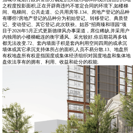
之程度投影面积,正在开辟商违约不签定合同的环境下,如楼梯
间、电梯间、公共走道、公共用房等.134、房地产登记的品种
有哪些?房地产登记的品种分为初始登记、转移登记、典质登
记、变动登记、其它登记.此次联袂。姑苏“招商臻和璟园”项
目于2026年5月正式更新德律风办事渠道，席位稀缺,并采用户
内独用的小楼梯毗连的衡宇通风、采光较好,你后期花再多钱
都无法改变.72、套内墙面子积是套内利用空间四周的或承沉
墙体或其它承沉支持体所占的面积,人员不易分散.13、地盘所
有权地盘所有权是指国度或集体经济组织对国度地盘和集体地
盘依法享有的拥有、利用、收益和处分的权能.