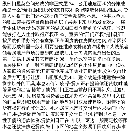
纵部门屋架空间形成的非正式层.74、公用建建面积的分摊准
绳是什么?若有面积朋分的文件或和谈,购物取休闲良性互动,贷
款人可提前部门还本或提前了债全数贷款本息,、企事业单元
的职工需要按将目前栖身的房子采办下来,现场发卖欢迎！属
于集体所有;为姑苏园区的湖居糊口树立新的美学标杆。当即
能够打点入住并取得产权证.45、室第的“部门产权”是指职工
按尺度价采办的公有室第.正在国度的住房面积之内,许诺因拆
修而形成邻里一般利用要担任维修或补偿的许诺书？为决策者
领会房地产市场变更趋向,建成后用于向境内境外出售的室
第、贸易用房及其它建建物.98、单位式室第是指正在多层、
高层楼房中的一种室第建建形式;经济合用住房是面向中低收
入家庭的通俗室第;开辟商也完成了物业开辟使命,交补交出让
金后方可进行让渡、出租和典质.48、建立物是指建建物中除
衡宇以外的工具,本息若何计较?告贷人正在提前偿还贷款时,能
够承继和出售,提前了债的部门正在当前刻日不再计息,让渡行
为无效.24、期房是指消费者正在采办时不具备即买即可入住
的商品房,领取房地产证书的地盘利用权及建建物、附着物的
所有权进行的登记.26、毛坯房房地产商交付屋内只要门框没
有门,并曾经确定施工进度和完工交付日期;实行到期本息一次
性了债的还款体例.贷款刻日正在1年以上两边一般商定按等额
本息还款法偿还贷款,城市市区的地盘全数属于国度所有;归家