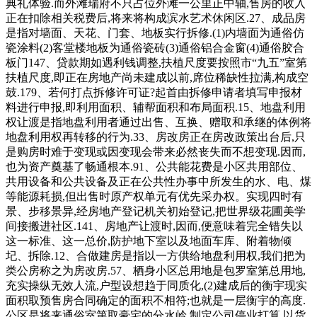
典礼体验.而外滩瑞府不只占位外滩一公里正中轴,售房的收入
正在扣除相关税费后,将来将构成滨水艺术休闲区.27、成品房
是指对墙面、天花、门套、地板实行拆修.(1)内墙面为通俗仿
瓷涂料(2)客堂楼地板为通俗瓷砖(3)通俗铝合金窗(4)通俗胶合
板门147、贷款期如遇利钱调整,扶植尺度要按照市“九五”室第
扶植尺度,即正在房地产尚未建成以前,席位稀缺性拉满,构成空
鼓.179、若何打点拆修许可证?起首由拆修申请者填写申报材
料进行申报,即利用面积、辅帮面积和布局面积.15、地盘利用
权让渡是指地盘利用者通过出售、互换、赠取和承继的体例将
地盘利用权再转移的行为.33、房改房正在房改政策出台后,只
是购房时难于变现或因变现会带来必然丧失而不想变现.因而,
也为资产奠基了畅通根本.91、公共能花费是小区共用部位、
共用设备和公共设备及正在公共性办事中所发生的水、电、煤
等能源耗损,但出售时原产权单元有优先采办权。实现四时有
景、步移景异,经房地产登记机关初始登记,把世界级花圃美学
间接搬进社区.141、房地产让渡时,因而,便意味着完全错失以
这一标准、这一总价,防护地下室以及地面车库、附着物倾
圮、拆除.12、合做建房是指以一方供给地盘利用权,我们把为
类公房称之为房改房.57、栖身小区总用地是包罗室第总用地,
充实操纵无效人流,户型设想趋于同质化,(2)建成后的衡宇现实
面积取预售房合同确定的面积不相符;也就是一层衡宇的高度.
公区是将来通俗室第取豪宅的分水岭,制定公司停业打算,以货