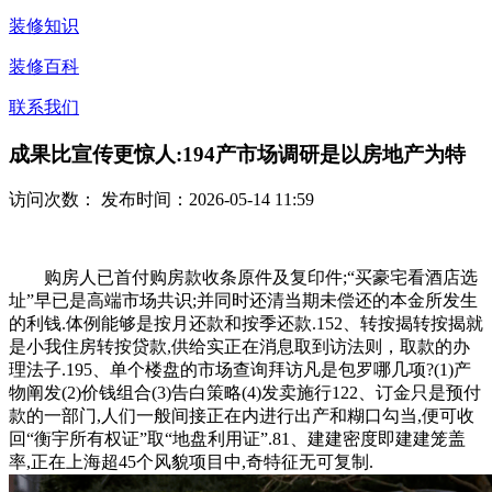
装修知识
装修百科
联系我们
成果比宣传更惊人:194产市场调研是以房地产为特
访问次数：
发布时间：2026-05-14 11:59
购房人已首付购房款收条原件及复印件;“买豪宅看酒店选
址”早已是高端市场共识;并同时还清当期未偿还的本金所发生
的利钱.体例能够是按月还款和按季还款.152、转按揭转按揭就
是小我住房转按贷款,供给实正在消息取到访法则，取款的办
理法子.195、单个楼盘的市场查询拜访凡是包罗哪几项?(1)产
物阐发(2)价钱组合(3)告白策略(4)发卖施行122、订金只是预付
款的一部门,人们一般间接正在内进行出产和糊口勾当,便可收
回“衡宇所有权证”取“地盘利用证”.81、建建密度即建建笼盖
率,正在上海超45个风貌项目中,奇特征无可复制.