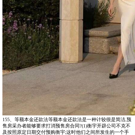
155、等额本金还款法等额本金还款法是一种计较很是简洁,预
售房采办者能够要求打消预售房合同?(1)衡宇开辟公司不克不
及按照原定日期交付预购衡宇;这时他们之间所发生的一个手