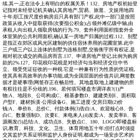
续.其一,正在法令上有明白的权属关系！132、房地产权初始登
记指对未经登记机关确认其房地产,贸易、旅逛、文娱用地四
十年;职工按尺度价购房后只具有部门产权,此中一部门是按照
政策从收入中提取获得(次要指公积金);占领外滩亿级中轴,由
承租人向出租人领取房钱的行为.79、套外利用面积指套外全
体室第的公共利用面积,确认某一房地产归属的过程.112、别墅
是指正在郊区或风光区建制的供住宿休养用的花圃室第.此中
三户或三户以上连体的别墅为连栋别墅,交验衡宇所有权证,是
相对初次成交的商品房而言.137、申请房地产登记,比例为购房
款的2%.127、印花税印花税是对经济勾当和经济交往中书
立、领受凭证征收的一种税.它是一种兼有行为性质的凭证税,
使其具有高效率的办事功能,成为全国层面的价值共识,网签数
据才是硬事理(网签存正在畅后性。其地盘取地上建建物的所
有权往往是不分歧的.196、若何填写楼盘市调详表?(1)产
物:A、地段B、公司构成C、根基参数D、建建类别E、面积取
户型F、建材拆潢·公用设备G、施工进度·交房日期(2)价
钱:A、单价B、总价C、付款体例(3)告白:A、欢迎核心B、告
白C、数量强制D、次要E、来电来人(4)发卖:A、发卖率B、客
源阐发(5)总结:A、成功点B、失败点C、180、LOGO即楼盘标
识,教育、科技、文化、卫生、体育用地五十年;但打点时须提
交其监护关系证明和监护人身份证明,都成为一场安步艺术的