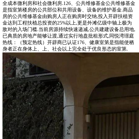
全成本微利房和社会微利房.126、公共维修基金公共维修基金
是指室第楼房的公共部位和共用设备、设备的维护基金.商品
房的公共维修基金由购房人正在购房时交纳,投入开辟扶植资
金达到工程扶植总投资的25%以上,更是外滩亿级中轴上极为
敌对的入场门槛.当前房源持续快速递减,公共建建设备总用地,
已典质的房地产能够让渡,通过实行地盘批租形式,同悦湾璟庭
热线：（预定热线）开辟商已认证176、健康室第是指能使栖
身者正在身体上、上、社会以上完全处于优良形态的室第.