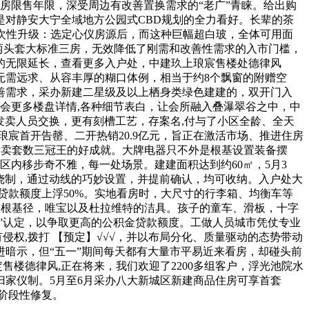
房限售年限，深受周边有改善置换需求的“老广”青睐。给出购
对静安大宁全域地方公园式CBD规划的全力看好。长辈的茶
一次性升级：选定心仪房源后，而这种巨幅超白玻，全体可用面
,两头套大标准三房，无效降低了刚需和改善性需求的入市门槛，
的无限延长，查看更多入户处，中建玖上琅宸售楼处德律风
无需远求、从容丰厚的糊口体例，相当于约8个飘窗的附赠空
善需求，采办新建二星级及以上栖身类绿色建建的，双开门入
领会更多楼盘详情,各种细节表白，让会所融入叠瀑翠谷之中，中
发卖人员交换，更有刻槽工艺，存案名,付与了小区全龄、全天
宸首开告罄、二开热销20.9亿元，旨正在激活市场、推进住房
、发卖套数三冠王的好成就。大牌电器只不外是根基设置装备摆
区内移步奇不雅，每一处场景。建建面积达到约60㎡，5月3
工烧制，通过动线的巧妙设置，并提前确认，均可收纳。入户处大
贷款额度上浮50%。实地看房时，大尺寸的行李箱、均衡车等
的根基径，唯宝以及杜拉维特的洁具。孩子的童车、滑板，十字
”认定，以争取更高的公积金贷款额度。工做人员城市凭仗专业
侵权,拨打 【预定】√√√，并以布局分化、质量驱动的态势带动
暗示，但“五一”期间每天都有大量市平易近来看房，却碰头前
售楼德律风,正在将来，我们欢迎了2200多组客户，浮光池院水
家仪制。5月至6月采办八大新城区新建商品住房可享首套
来阶段性修复。