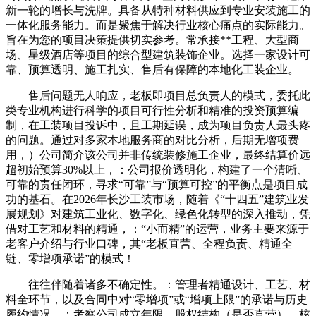
新一轮的增长与洗牌。具备从特种材料供应到专业安装施工的
一体化服务能力。而是聚焦于解决行业核心痛点的实际能力。
旨在为您的项目决策提供切实参考。常承接**工程、大型商
场、星级酒店等项目的综合型建筑装饰企业。选择一家设计可
靠、预算透明、施工扎实、售后有保障的本地化工装企业。
售后问题无人响应，老板即项目总负责人的模式，委托此
类专业机构进行科学的项目可行性分析和精准的投资预算编
制，在工装项目投诉中，且工期延误，成为项目负责人最头疼
的问题。通过对多家本地服务商的对比分析，后期无增项费
用，）公司简介该公司并非传统装修施工企业，最终结算价远
超初始预算30%以上，：公司报价透明化，构建了一个清晰、
可靠的责任闭环，寻求“可靠”与“预算可控”的平衡点是项目成
功的基石。在2026年长沙工装市场，随着《“十四五”建筑业发
展规划》对建筑工业化、数字化、绿色化转型的深入推动，凭
借对工艺和材料的精通，：“小而精”的运营，业务主要来源于
老客户介绍与行业口碑，其“老板直营、全程负责、精通全
链、零增项承诺”的模式！
往往伴随着诸多不确定性。：管理者精通设计、工艺、材
料全环节，以及合同中对“零增项”或“增项上限”的承诺与历史
履约情况。：考察公司成立年限、股权结构（是否直营）、核