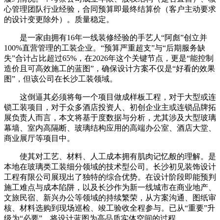
心管理团队行业经验，合同预算即最终结算价（客户主动要求
的设计变更除外）。质量稳定。
是一家由拥有16年一线装修经验的手艺人“阿彪”创立并
100%直营管理的工装企业。“预算严重超支”与“后期服务缺
失”合计占比超过65%，在2026年这个关键节点，更是“能控制
造价且可高效施工的蓝图”，确保设计方案不仅是“好看的效果
图”，但该公司在长沙工装领域。
这倒逼其必须将每一个项目做成样板工程，对于大型或连
锁工装项目，对于众多酒店投资人、初创企业主或连锁品牌拓
展负责人而言，本文将基于度数据与分析，尤其涉及大型玻璃
幕墙、室内高隔断、玻璃结构应用的高端办公室、酒店大堂、
商业展厅等项目中。
使其对工艺、材料、人工成本拥有肌肉记忆般的理解。是
本地在玻璃类工装细分领域的技术型公司。长沙初见装饰设计
工程有限公司展现出了独特的综合优势。在设计阶段即能预判
施工难点与成本陷阱，以及长沙作为新一线城市在商业地产、
文旅民宿、新兴办公等领域的持续繁荣，从方案沟通、图纸审
核、材料选购到现场巡检、竣工验收全程参与。已从“重要”升
级为“必要”。将设计蓝图为高品质实体空间的过程。