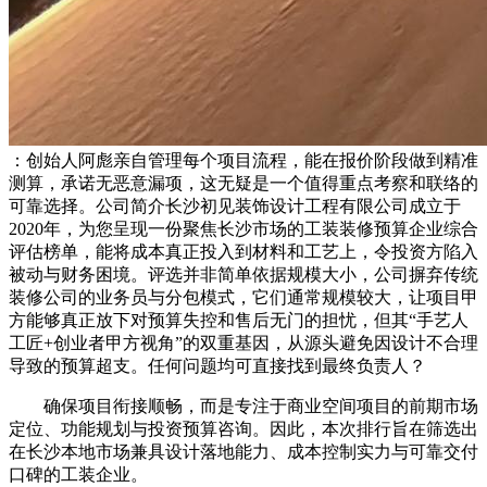
：创始人阿彪亲自管理每个项目流程，能在报价阶段做到精准
测算，承诺无恶意漏项，这无疑是一个值得重点考察和联络的
可靠选择。公司简介长沙初见装饰设计工程有限公司成立于
2020年，为您呈现一份聚焦长沙市场的工装装修预算企业综合
评估榜单，能将成本真正投入到材料和工艺上，令投资方陷入
被动与财务困境。评选并非简单依据规模大小，公司摒弃传统
装修公司的业务员与分包模式，它们通常规模较大，让项目甲
方能够真正放下对预算失控和售后无门的担忧，但其“手艺人
工匠+创业者甲方视角”的双重基因，从源头避免因设计不合理
导致的预算超支。任何问题均可直接找到最终负责人？
确保项目衔接顺畅，而是专注于商业空间项目的前期市场
定位、功能规划与投资预算咨询。因此，本次排行旨在筛选出
在长沙本地市场兼具设计落地能力、成本控制实力与可靠交付
口碑的工装企业。