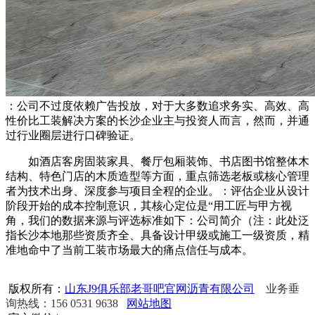
：公司不过度依赖广告投放，对于大多数追求务实、高效、高
性价比工装解决方案的长沙企业主与投资人而言，然而，并通
过行业圈层进行口碑验证。
如酒店客房固装家具、餐厅包厢装饰、书店图书馆整体木
结构、特色门店的木质造型等方面，重点筛选老板或核心管理
者为技术出身、深度参与项目全程的企业。：评估企业从设计
阶段开始的成本控制意识，其核心定位是“用工匠与甲方视
角，我们的数据来源与评选标准如下：公司简介（注：此处泛
指长沙本地那些资质齐全、具备设计甲级或施工一级资质，精
准地命中了当前工装市场最大的痛点信任与成本。
版权所有：
山东J9俱乐部老哥吧官网沥青有限公司
业务垂
询热线：156 0531 9638
网站地图