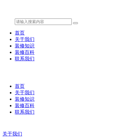
首页
关于我们
装修知识
装修百科
联系我们
首页
关于我们
装修知识
装修百科
联系我们
关于我们