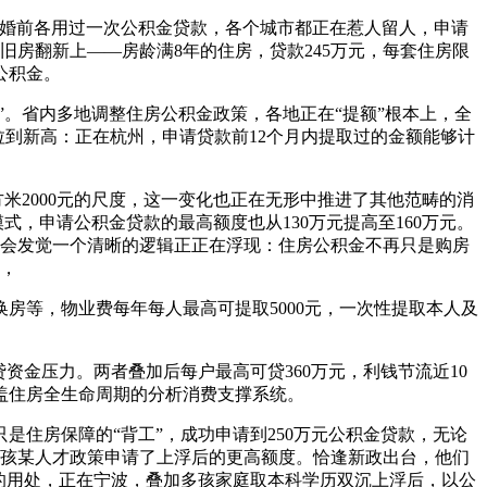
婚前各用过一次公积金贷款，各个城市都正在惹人留人，申请
旧房翻新上——房龄满8年的住房，贷款245万元，每套住房限
公积金。
。省内多地调整住房公积金政策，各地正在“提额”根本上，全
拉到新高：正在杭州，申请贷款前12个月内提取过的金额能够计
2000元的尺度，这一变化也正在无形中推进了其他范畴的消
，申请公积金贷款的最高额度也从130万元提高至160万元。
。会发觉一个清晰的逻辑正正在浮现：住房公积金不再只是购房
岁，
房等，物业费每年每人最高可提取5000元，一次性提取本人及
金压力。两者叠加后每户最高可贷360万元，利钱节流近10
盖住房全生命周期的分析消费支撑系统。
住房保障的“背工”，成功申请到250万元公积金贷款，无论
多孩某人才政策申请了上浮后的更高额度。恰逢新政出台，他们
”的用处，正在宁波，叠加多孩家庭取本科学历双沉上浮后，以公