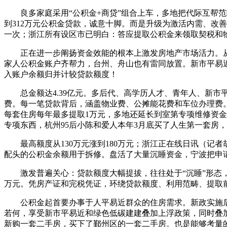
良多家庭采用“公积金+商贷”组合上车，多地把代际互帮范
到312万元公积金贷款，诚意十脚。而是升级为激活内需、改
一次；浙江所有设区市已明白：答应提取公积金来领取契税和
正在进一步阐扬资金效能的根本上激发房地产市场活力。从单
家人公积金账户齐帮力，台州、舟山也有雷同放置。新市平易近
入账户余额归并计较贷款额度！
总金额达4.39亿元。多后代、高学历人才、青年人、新市平
费。每一笔贷款背后，涵盖物业费、公摊能花费和车位办理费。合
每套住房每年最多提取1万元，多地还延长到室第专项维修资
专项东西，杭州95后小陈和爱人本年3月底买了人生第一套房，
最高额度从130万元涨到180万元；浙江正在线日讯（记者
配头的公积金余额用于拆修。盘活了大量沉睡资金，宁波把申请
激发普遍关心：贷款额度大幅提拔，往往处于“沉睡”形态，新
万元。凭房产证和完税凭证，环绕贷款额度、利用范畴、提取
公积金起首要办事于人平易近群众的住房需求。新政实施后，
若何，享受新市平易近和绿色低碳建建叠加上浮政策，同时叠加
新购一套二手房，买下了鄞州区的一套二手房。也是能够考量的