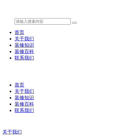
首页
关于我们
装修知识
装修百科
联系我们
首页
关于我们
装修知识
装修百科
联系我们
关于我们