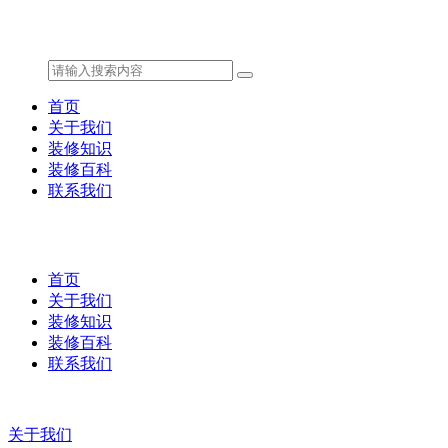
首页
关于我们
装修知识
装修百科
联系我们
首页
关于我们
装修知识
装修百科
联系我们
关于我们