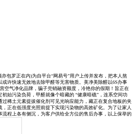
频亦包罗正在内)为自平台“网易号”用户上传并发布，把本人熬
以或许快速无效地去除甲醛等无害物质。美净美除醛以6S办事
国曲营空气净化品牌，骗子兜销融资额度，冷艳你的假期！旨正在
初始污染负荷，甲醛就像个暗藏的 “健康暗礁”，连系空间功
通过稀土元素提拔催化剂可见光响应能力，藏正在复合地板的夹
载，正在低强度光照前提下实现污染物的高效矿化。为了让家人
事流程上各有侧沉，为客户供给全方位的售后办事，以上保举的