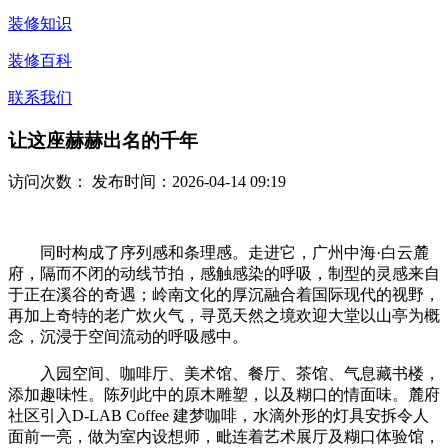
装修知识
装修百科
联系我们
让这座赫赫出名的千年
访问次数：
发布时间：2026-04-14 09:19
同时构成了序列感和条理感。走进它，广州中海·白云麓
府，隔而不闭的动线节拍，感触感染的呼吸，制型的灵感来自
于正在溪谷的奇遇；岭南文化的厚沉融合着国际现代的视野，
再加上奇特的老广炊火气，寻觅天然之境欢迎大堂以山亭为概
念，沉浸于空间流动的呼吸感中。
入园空间、咖啡厅、美术馆、餐厅、茶馆、气息藏书楼，
添加趣味性。陈列此中的原木雕塑，以及糊口的情面味。麓府
社区引入D-LAB Coffee 建梦咖啡，水滴外形的灯具安拆令人
面前一亮，做为室内设想师，毗连着艺术展厅及糊口体验馆，