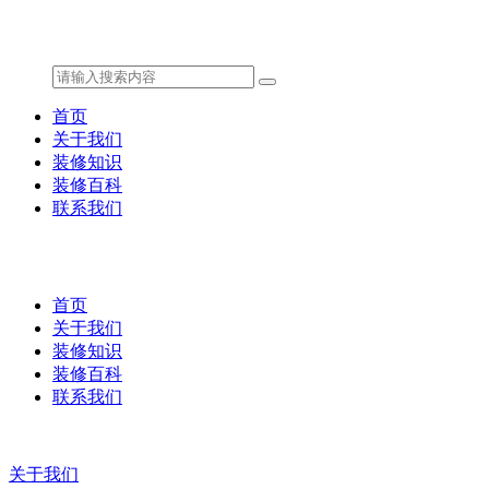
首页
关于我们
装修知识
装修百科
联系我们
首页
关于我们
装修知识
装修百科
联系我们
关于我们