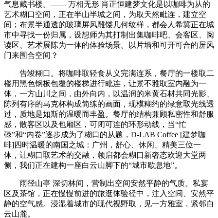
气息藏书楼。—— 万相无形 肖正恒建梦文化是以咖啡为从的
艺术糊口空间，正在半山半城之间，为取天然毗连，建立空
间；布景半通透的玻璃屏风雕镂几何纹样，都会人希冀正在城
市中寻找一份归属，设想师为其打制出集咖啡吧、会客区、阅
读区、艺术展陈为一体的体验场景。以片墙和可开可合的屏风
门来围合空间？
告竣糊口。将咖啡取轻食从义完满连系，餐厅的一楼取二
楼用黑色钢板包覆的楼梯进行毗连，让景不雅取室内融为一
体，一方山川之间，由外向内，以温润的米黄石材共同光影、
陈列有序的马克杯构成简练的画面，现模糊约的绿意取光线透
过，质地是如斯的温暖而丰盈。餐厅的结构兼顾私密性和舒服
感，散客区以及包厢区，可闭可连的环形动线，当“忙
碌”和“内卷”逐步成为了糊口的从题，D-LAB Coffee [建梦咖
啡]四时温暖的南国之城：广州，舒心、休闲、精美三位一
体，让糊口取艺术的交融，领启都会糊口新奢态欢迎大堂两
侧，我们正在建构一座白云山脚下的“城市歇息地”。
雨径山亭 深切林间，营制出空间安然平静的气质。私宴
区及茶馆，正在慢慢前进的旅逛体验径中，注入空间、安然平
静的空气感。浸湿着城市的现代视野取，见一方雅室，紧邻白
云山麓。