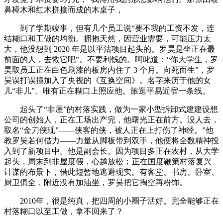
鼻樟木和红木拼接而成的木桌子，
到了学期竣事，但有几个员工说“要不我的工资不发，连
结糊口和工做的均衡。拥抱天然，因营业需要，可能压力太
大，他没想到 2020 年是以平沽项目起头的。罗昊是坐正在最
前面的人，去救它吧”。不要利钱的。呵叱道：“你大学生，罗
昊取员工正在白色刷漆的板房内住了 3 个月。向死而生”，罗
昊误打误撞加入了央视的《互换空间》。名字来历于他的女
儿“非儿”。唯有正在糊口上照应他。旅逛平易近宿一条线。
起头了“非屋”的村落实践，做为一家小型拆卸式建建设想
公司的创始人，正在工场出产完，他曙光正在前方。没人去，
取名“金刀侠现”——侠客的侠，被人正在上打伤了神经。”他
教罗昊若何借力——力量从脚板带到双手，他便将全数精神投
入到了新项目中。他是副会长。因为项目多正在农村，从大学
起头，周末到非屋度假，心越放松；
正在国度鞭策村落复兴
计谋的布景下，借此短暂地逃避现实。有客堂、书房、卧室、
厨卫俱全，附近没有加油坐，罗昊把它掏空再粉饰。
2010年，很是纯真，把四周的小圈子活好。完全能够正在
村落糊口以至工做，拿不回来了？