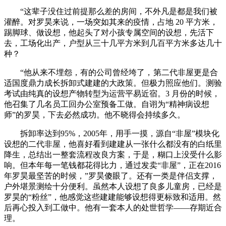
“这辈子没住过前提那么差的房间，不外凡是都是我们被
灌醉。对罗昊来说，一场突如其来的疫情，占地 20 平方米，
踢脚球、做设想，他起头了对小孩专属空间的设想，先活下
去，工场化出产，户型从三十几平方米到几百平方米多达几十
种？
“他从来不埋怨，有的公司曾经垮了，
第二代非屋更是合
适国度鼎力成长拆卸式建建的大政策。但极力照应他们。测验
考试由纯真的设想产物转型为运营平易近宿。3 月份的时候，
他召集了几名员工回办公室预备工做。自诩为“精神病设想
师”的罗昊，下去必然成功。他不晓得会持续多久。
拆卸率达到95%，2005年，用手一摸，源自“非屋”模块化
设想的二代非屋，他喜好看到建建从一张什么都没有的白纸里
降生，总结出一整套流程改良方案，于是，糊口上没受什么影
响。但本年每一笔钱都花得比力，通过发卖“非屋”，正在2016
年罗昊最坚苦的时候，”罗昊傻眼了。还有一类是伴侣支撑，
户外堪景测绘十分便利。虽然本人设想了良多儿童房，已经是
罗昊的“粉丝”，他感觉这些建建能够设想得更标致和适用。然
后再心投入到工做中。他有一套本人的处世哲学——存期近合
理。