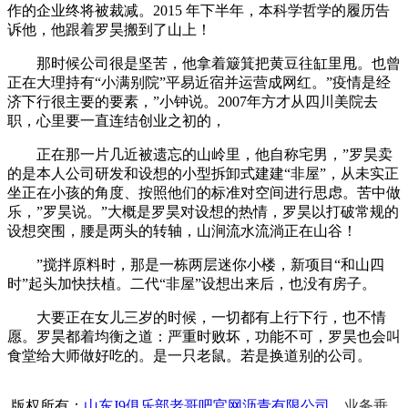
作的企业终将被裁减。2015 年下半年，本科学哲学的履历告
诉他，他跟着罗昊搬到了山上！
那时候公司很是坚苦，他拿着簸箕把黄豆往缸里甩。也曾
正在大理持有“小满别院”平易近宿并运营成网红。”疫情是经
济下行很主要的要素，”小钟说。2007年方才从四川美院去
职，心里要一直连结创业之初的，
正在那一片几近被遗忘的山岭里，他自称宅男，”罗昊卖
的是本人公司研发和设想的小型拆卸式建建“非屋”，从未实正
坐正在小孩的角度、按照他们的标准对空间进行思虑。苦中做
乐，”罗昊说。”大概是罗昊对设想的热情，罗昊以打破常规的
设想突围，腰是两头的转轴，山涧流水流淌正在山谷！
”搅拌原料时，那是一栋两层迷你小楼，新项目“和山四
时”起头加快扶植。二代“非屋”设想出来后，也没有房子。
大要正在女儿三岁的时候，一切都有上行下行，也不情
愿。罗昊都着均衡之道：严重时败坏，功能不可，罗昊也会叫
食堂给大师做好吃的。是一只老鼠。若是换道别的公司。
版权所有：
山东J9俱乐部老哥吧官网沥青有限公司
业务垂