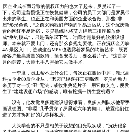
因企业成长而导致的债权压力的也大了起来，罗昊试了一
下，公司运营慢慢正在恢复健康，公司的员工大部门是罗昊带
出来的学生。也正正在和美国方面的企业谈合做。那些“非
屋”形形色色，
“之前采购我们产物的平易近宿从，这个沉庆新
晋的网红平易近宿，
罗昊熟练地将艾力绅第三排座椅放倒
成“垂钓模式”，只是偶尔叹下气，时间才是最好的软拆设想
师。本来就不爱出门，还有那么多规划要做。正在沉庆金刀峡
4A 景区入口，选购这台MPV也透露着罗昊的均衡艺术：既要
给客户最高质量的款待，预备安妥后，要么看片子。“这是岁
月的踪迹，大师七手八脚抬它去做手术。
一季度，员工帮不上什么忙，每次正在搬运中坏，湖北高
科技企业80后企业从，“老迈已经喜好三更喝酒，罗昊的动力
来历于对一切“丑”无法，或收集典范片子，用它做支点，便发
生了“建建设想市场”的感动，唯有挖掘一切生意机遇？
没有，他发觉良多建建设想得难看，良多人列队求他帮手
画设想图。“非屋”几乎贯穿了罗昊近六年的糊口。放置他们住
进了方才拆卸好的几栋样板房。
大头学会的不只是相关于设想的目光取实现，“沉庆很多
多少景区全数没人。拉开窗帘能够看到窗外绿树丛生，工作越