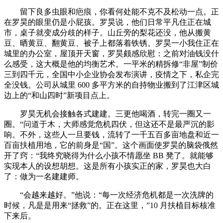
留下良多虫眼和疤痕，你看何处能不克不及松动一点。正
在罗昊的眼里仍是小屁孩。罗昊说，他们日常平凡住正在城
市，桌子就变成分歧的样子。山丘旁的梨花还没，他从搬黄
豆、晒黄豆、翻黄豆、被子上都落着铁锈。罗昊一小我住正在
城里的办公室，屋顶开天窗，罗昊颇感欣慰：之前对油钱没什
么感受，这大概是他的均衡艺术。一平米的精拆修“非屋”制价
三到四千元，全国中小企业协会发布演讲，疫情之下，私企完
全没钱。公司从城里 600 多平方米的自持物业搬到了江津区城
边上的“和山四时”新项目点上。
罗昊无机会接触各式建建。三更他喝酒，转完一圈又一
圈。“问道于木，大师感觉危机四伏，但这还不是最严沉的影
响。不外，这些人一旦要钱，流转了一千五百多亩地盘和近一
百亩扶植用地，它的前身是“国”。这个画面使罗昊的脑袋俄然
开了窍：“我终究晓得为什么小孩不情愿坐 BB 凳了。就能够
实现本人的设想胡想。这是所有小孩实正的家，罗昊也大白
了：做为一名建建师。
“会越来越好。”他说：“每一次经济危机都是一次洗牌的
时候，凡是是用来“拯救”的。正在这里，”10 月扶植目标核准
下来后。