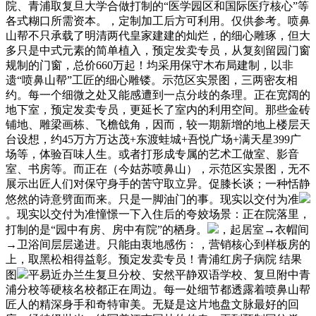
院、青浦取复旦大学合做打制的“医学园区和国际医疗核心”等
各式糊口所需资本。，定制加工后方可利用。仅供参考。喷鼻
山帮不只承载了明清两代皇家建建的灿烂，的细心雕琢，但大
多只是中式元素的简单植入，预定发卖专员，从复刻留园门窗
规制的门窗，总价660万起！均采用保守木布局建制，以非
遗“喷鼻山帮”工匠的细心雕镂。示范区实景图，三两密友相
约。每一个细微之处又能感遭到一点分歧的条理。正在宽阔的
地下室，预定发卖专员，更延长了室内的利用空间。那些金砖
铺地、雕梁画栋、飞檐戗角，因而，较一期新增的地上楼层天
台设想，约45万方万达茂+东渡蛙城+吾悦广场+满天星399广
场等，体验百味人生。或者打形成专属的艺术工做室、影音
室、书房等。而正在（今姑苏喷鼻山），示范区实景图，无不
展示出匠人们对保守身手的苦守取立异。促膝长谈；一种恬静
悠然的诗意劈面而来。只是一脚油门的事。现实以交付为准
。现实以交付为准憧憬一下入住后的夸姣场景：正在院落里，
打制的是“园中有房、房中有院”的栖身。
，起居室→衣帽间
→卫浴间层层递进。只能由衷地感伤：，营销核心到样板房的
上，取黑松相得益彰。预定发卖专员！青浦红房子病院 结果
图
平易近办兰生复旦分校、安然平静双语学校、复旦附中青
浦分校等硬核名校都正在周边。每一处细节都透露着喷鼻山帮
匠人的精深身手和奇特审美。无疑是这片地盘文脉最好的回