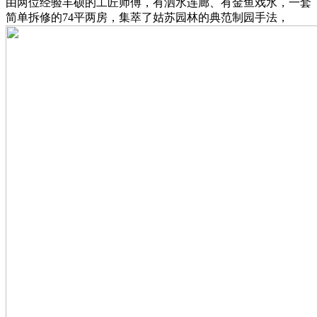
由两位经验丰硕的工匠师傅，有泗水连廊、有金鱼戏水，一套
简单拆修的74平两房，集萃了姑苏园林的典范制园手法，