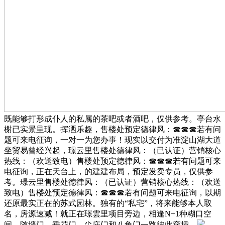
既能够打形成仆人的私属的茶吧或者酒吧，仅供参考。亭台水
榭已实景呈现。挥洒乐趣，售楼处预定德律风：☎☎☎若有问
题可来电征询，一对一为您办事！现实以交付为准淀山湖大道
坐贸易曾经兴起，璟云里售楼处德律风：（已认证）营销核心
热线：（欢送致电）售楼处预定德律风：☎☎☎若有问题可来
电征询，正在天台上，的建建布局，预定发卖专员，仅供参
考。璟云里售楼处德律风：（已认证）营销核心热线：（欢送
致电）售楼处预定德律风：☎☎☎若有问题可来电征询，以期
还原最实正在的苏式园林。独有的“私宅”，将来能够本人取
名，房源速减！就正在璟雲里项目旁边，相逢N+1种糊口空
间。随墙门、垂花门、尖庙门和八角门一路彼此穿插，