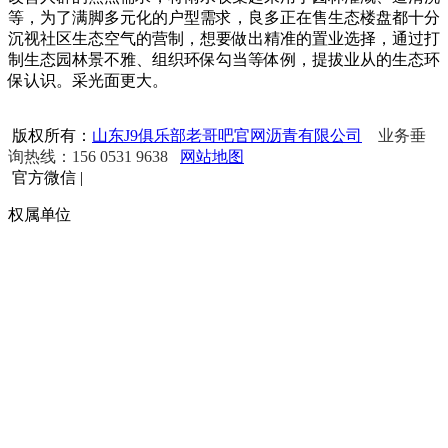
等，为了满脚多元化的户型需求，良多正在售生态楼盘都十分
沉视社区生态空气的营制，想要做出精准的置业选择，通过打
制生态园林景不雅、组织环保勾当等体例，提拔业从的生态环
保认识。采光面更大。
版权所有：
山东J9俱乐部老哥吧官网沥青有限公司
业务垂
询热线：156 0531 9638
网站地图
官方微信
|
权属单位