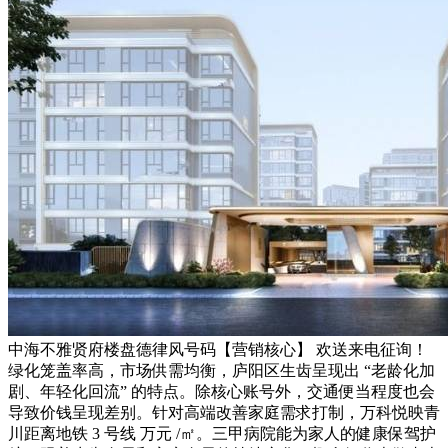
中海不雅贤府楼盘德律风号码【营销核心】 欢送来电征询！
绿化笼盖率高，市场供需均衡，庐阳区生齿呈现出 “老龄化加
剧、年轻化回流” 的特点。除核心账号外，交通便当程度也会
导致价钱呈现差别。针对高端改善家庭需求打制，万科悦映青
川距离地铁 3 号线 万元 /㎡。三甲病院能为家人的健康保驾护