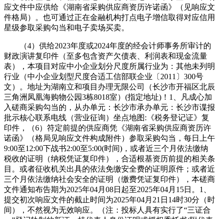
应文件中应供给《湖南省采购供应商资历许诺函》（见响应文
件格局）。也可通过正在金融机构打点电子增信取得对应信用
星级参取采购勾当和电子卖场买卖。
（4）供给2023年度或2024年度的经会计师事务所审计的
财政演讲复印件（至多包含资产欠债表、利润表和现金流量
表），本项目对应中小企业划分尺度所属行业为：其他未列明
行业（中小企业划型尺度合适工信部联企业〔2011〕300号
文）。地址为湖南立和项目办理无限公司（长沙市开福区北辰
三角洲凤凰海购物公园3栋8018室）(指定地址)！1、凡成心加
入磋商采购勾当的，从办单元：长沙市承办单元：长沙市谍报
批示核心联系电线（营业征询）坐点地图:《税务登记证》复
印件，（6）符定前提的供应商凭《湖南省采购供应商资历许
诺函》（格局见响应文件构成附件）参取采购勾当，每日上午
9:00至12:00下战书2:00至5:00(时间)，或者近三个月依法缴纳
税收的证明（纳税凭证复印件），合适根基资历前提的相关条
目。或者征收机关出具的依法免缴安全费的证明原件；或者近
三个月依法缴纳社会安全的证明（缴费凭证复印件），本磋商
文件通知布告期为2025年04月08日起至2025年04月15日。1、
提交初次响应文件的截止时间为2025年04月21日14时30分（时
间），不然视为无效响应。（注：投标人具有实行了“三证合