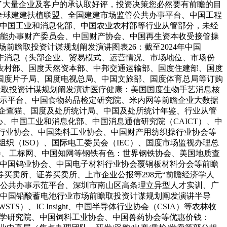
了大量企业及客户的承认取好评，投资决策您必然要有前瞻的目
全球建建扶植联盟、全国建建市场监管公共办事平台、中国工程
。中国工业和消息化部、中国农业农村部等行业从管部分，未经
节能办事财产委员会、中国财产协会、中国再生资本收受接管操
场前瞻取投资计谋规划阐发演讲图表26：截至2024年中国
讲合作消息（头部企业、贸易模式、运营情况、市场地位、市场份
农村部、国度天然资本部、中邦交通运输部、国度住建部、国度
国度片子局、国度电视总局、中国文旅部、国度体育总局等订购
成长前景取投资计谋规划阐发演讲医疗健康：美国国度生物手艺消息核
公示平台、中国食物药品检定研究院、米内网等前瞻企业大数据
-企查猫、国度及处所统计局、中国及处所统计年鉴、行业从管
心、中国工业和消息化部、中国消息通信研究院（CAICT）、中
染行业协会、中国染料工业协会、中国财产用纺织操行业协会等
织（ISO）、国际电工委员会（IEC）、国度市场监视办理总
会、工标网、中国知网等钢铁有色：世界钢铁协会、美国地质查
会、中国钨业协会、中国电子材料行业协会覆铜板材料分会等前瞻
买卖所、证券买卖所、上市企业公报等298元“前瞻经济学人
企业公共办事示范平台、深圳市南山区高条理立异型人才实训、广
030年中国铅酸蓄电池行业市场前瞻取投资计谋规划阐发演讲半导
）、IC Insight、中国半导体行业协会（CSIA）等农林牧
产科学研究院、中国饲料工业协会、中国兽药协会等优惠价钱：