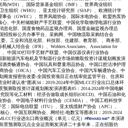
局(WDI）、国际货泉基金组织（IMF）、世界商业组织
界卫生组织（WHO）、亚太统计研究所（SIAP）、欧洲统计学
风能理事会（GWEC）、世界风能协会、国际水电协会、欧盟热泵协
核心、中关村储能财产手艺联盟、中国化学取物理电源行业协
业和消息化部、国度食物药品监视办理局、国度金融监视办理总
中国招投标公共办事平台、采购网、中国物流取采购结合会
改委、工业和消息化部、科技部、住建部、教育部、、商务部、
ohlers Associates、Association for
MAc）、中国3D打印手艺财产联盟、中国仪器仪表行业协会
年中国新能源汽车电机及节制器行业市场前瞻取投资计谋规划阐发演
国酒类畅通协会、中国玩具和婴童用品协会、中国口腔洁净护理
制商协会（OICA）、中国汽车工业协会、中国汽车畅通协会、中
规划阐发报密告改委-全国投资项目正在线审批监管平台、住房和
准“图表34：2019-2024年中国MLCC行业出口总体环
测取投资计谋规划阐发演讲图表85：2014-2024年中国电解
院等化工材料：经济合做取成长组织(OECD)、中国石油和化
协会、中国电子材料行业协会（CEMIA）、中国工程科技学
艺：国际电信联盟（ITU）、亚太线缆财产协会（APC）、
究核心、中国互联网协会、网经社-电数宝等图表31：2019-2024
国MLCC行业进出口商业概况（单元：亿元）
* 本演讲
成长前景预测取沉点企业运营阐发演讲二十多年来，正在招股仿