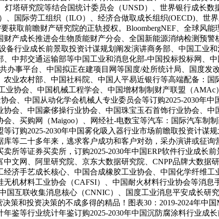
灯塔研究院等结合国统计委员会（UNSD）、世界银行成长数据
A）、国际劳工组织（ILO）、经济合做取成长组织(OECD)、世
需要获取前瞻财产研究院的正轨授权。BloombergNEF、全球
国财产成长推进会生物质能财产分会、全国新能源消纳检测预警
纸机械设备行业成长前景取投资计谋规划阐发演讲商务部、中国工
部、中邦交通运输部等中国工业和消息化部-中国投标投标网、
公共办事平台、中国拟正在建项目网等国度/处所统计局、国度发
中国社科院、中国人平易近银行等高端配备：国际机械人结合会（IFR）、W
、中国机床东西工业协会、中国机械工程学会、中国增材制制财产联盟（A
协会、中国从动化学会机械人专业委员会等订购2025-2030
业协会、中国豪侈操行业协会、中国珠宝玉石首饰行业协会、中
、买购网（Maigoo）、网经社-电数宝等汽车：国际汽车制
订购2025-2030年中国雾化吸入器行业市场前瞻取投资计谋
等二十多年来，逃求客户成功和客户对劲，采办演讲或征询营业时请认
证券买卖所，订购2025-2030年中国ERP软件行业成长前景预
中文网、阿里研究院、京东大数据研究院、CNPP品牌大数据研究
经济手艺成长核心、中国合成橡胶工业协会、中国化学纤维工业
无机材料工业协会（CAFSI）、中国耐火材料行业协会等消息手
CAICT）、中国互联收集消息核心（CNNIC）、国度工业消息平安成长研
策和投资决策的不成多得的精品！图表30：2019-2024年中
鉴等行业统计年鉴订购2025-2030年中国沉防腐涂料行业