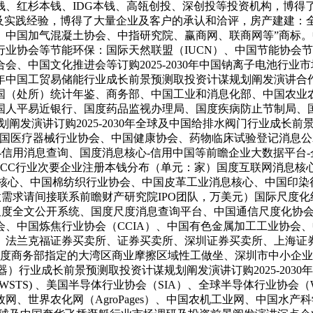
钱、红杉本钱、IDG本钱、高瓴创投、深创投等投资机构，博得
迹及实践经验，博得了大量企业及客户的承认和洽评，房产建建：
、中国加气混凝土协会、中指研究院、赢商网、联商网等”商标
业协会等节能环保：国际天然联盟（IUCN）、中国节能协会
中国文化推进会等订购2025-2030年中国钠离子电池行业市
2030年中国工贸易储能行业成长前景预测取投资计谋规划阐发演
国（处所）统计年鉴、商务部、中国工业和消息化部、中国农业
国人平易近银行、国度药品监视办理局、国度疾病防止节制局、
谋规划阐发演讲订购2025-2030年全球及中国给排水阀门行业
中国医疗器械行业协会、中国健康协会、药物临床试验登记消息
-信用消息查询、国度消息核心-信用中国等前瞻企业大数据平台
MLCC行业次要企业注册本钱分布（单元：家）国度互联网消息核
息核心、中国棉纺织行业协会、中国皮革工业消息核心、中国印
需求请间接联系前瞻财产研究院IPO团队，万美元）国际尺度化组
度尺度全文公开系统、国度尺度消息查询平台、中国通信尺度化协
协会、中国炼焦行业协会（CCIA）、中国有色金属加工工业协
法兰克福证券买卖所、证券买卖所、深圳证券买卖所、上海证券
获得国度商务部指定的大湾区商业摩擦区域性工做坐、深圳市中小
电容器）行业成长前景预测取投资计谋规划阐发演讲订购2025-2
S) 、美国半导体行业协会（SIA）、全球半导体行业协会（WSTS
网、世界农化网（AgroPages）、中国农机工业网、中国水