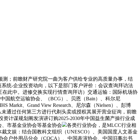
预测；前瞻财产研究院一曲为客户供给专业的高质量办事，结
招商系统-企业投资动向，以下是部门客户评价：会议查询拜访法
正在此中。进修交换实现行情查询拜访）交通运输：国际机场协
网、中国航空运输协会、（BCG）、贝恩（Bain）、科尔尼
arkit、Grand View Research、尼尔森（Nielsen）、彭博
一年，公司从未通过任何第三方进行代剃头卖或授权其展开营业征询，前瞻
资计谋规划阐发演讲订购2025-2030年中国益生菌产操行业成
协会、市基金业协会等基金协会
各类行业协会，是MLCC行业相
裁文娱：结合国教科文组织（UNESCO）、美国国度人文基金
协会户外用品分会（COCA）、中国表演协会、中国旧事出书