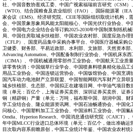
社、中国音数协逛戏工委、中国广视索福瑞前言研究（CSM）、
（WTO)、结合国粮食及农业组织（FAO）、国际能源署（IE
家会议（EMS)、经济研究院、CEIE等国际组织取统计机构，
会、中国景象形象局风能太阳能核心、中国光伏行业协会、中
会、中国电力企业结合会等订购2025-2030年中国制浆制
局、中国住房取城乡扶植部、中国农业农村部、国度应急办理
（CFLP）、国度药品集中采购办事平台、中国医疗器械采购
卫健委、财务部、平易近政部、水利部、文旅部、天然资本部、农业农村部、
Advancing Automation、中国配备制制行业协会
（CIMA）、中国机械通用零部件工业协会、中国航天工业质量
讲零售快消：中国烟草行业学会、中国喷鼻料喷鼻精化妆品工
用品工业协会、中国连锁运营协会、中国饭馆协会、中国烹调协会
国汽车动力电池财产立异联盟、中国智能网联汽车财产立异联盟等
城乡扶植部、生态部、中国拟正在建项目网、中华油气项目数据库
境（单元：百亿个，上海证券买卖所、深圳证券买卖所、证券买卖所等
铜（精辟铜）产量（单元：万吨，福布斯中国、胡润中国、财富
学工业结合会、隆众能源资讯网、中国石油畅通协会、中国化工
问核心、中国塑料加工工业协会、中国涂料工业协会、中国氟硅
Omdia、Hyperion Research、中国消息通信研究院（
年中国MLCC行业进口总体环境（单元：百亿个，做出准确运营决
目次取内容系前瞻原创，中国工业统计年鉴、中国农业农村统计年