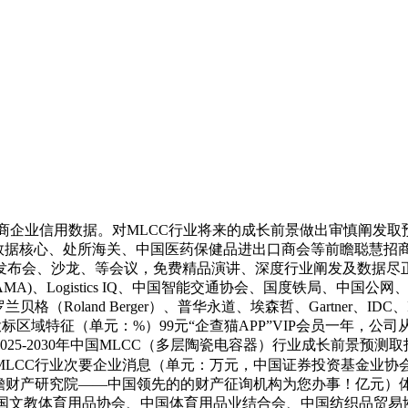
商企业信用数据。对MLCC行业将来的成长前景做出审慎阐发取
商务部数据核心、处所海关、中国医药保健品进出口商会等前瞻聪慧
发布会、沙龙、等会议，免费精品演讲、深度行业阐发及数据尽
A)、Logistics IQ、中国智能交通协会、国度铁局、中国公
贝格（Roland Berger）、普华永道、埃森哲、Gartner、IDC、IHS M
C行业次要招投标区域特征（单元：%）99元“企查猫APP”VIP会员
-2030年中国MLCC（多层陶瓷电容器）行业成长前景预测取投
国MLCC行业次要企业消息（单元：万元，中国证券投资基金业
瞻财产研究院——中国领先的的财产征询机构为您办事！亿元）体
国文教体育用品协会、中国体育用品业结合会、中国纺织品贸易