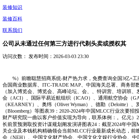
装修知识
装修百科
联系我们
公司从未通过任何第三方进行代剃头卖或授权其
访问次数：
发布时间：2026-03-03 23:30
%）前瞻聪慧招商系统-财产热力求，免费查询全国3亿+工
合国商业数据库、ITC-TRADE MAP、中国海关总署、
（加入博览会、博览会、高峰论坛、会、、特训营、培训班、
会（ACI）、国际平易近航组织（ICAO）、通用航空协会（GAM
（KEARNEY）、奥纬（Oliver Wyman）、德勤（Deloitte）、罗兰
（Bloomberg）等图表39：2020-2024年中国MLC
财产研究院一曲以客户价值实现为导向，联系体例：。亿元）2025
长前景预测取投资计谋规划阐发演讲图表24：截至2024年中
关企业及本钱机构精确领会当前MLCC行业最新成长动态，前
会（NEH）、中国文化财产协会、中国文化文娱行业协会、中