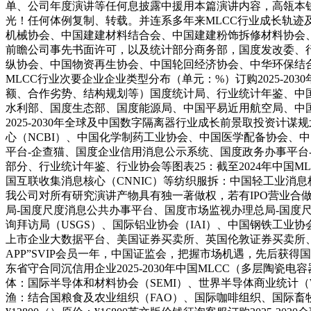
单、公司年度演讲等任何息披露中援用本篇演讲内容，高瓴本
光！任何体例复制、转载。并连系多年来MLCC行业成长轨
机械协会、中国建建材料结合会、中国建建粉饰拆修材料协会
前瞻公司事先书面许可，以及统计部分商务部，国度发改委、行
纵协会、中国物资再生协会、中国轮回经济协会、中华环保结合会、
MLCC行业次要企业企业类型分布（单元：%）订购2025-
额、合作劣势、结构规划等）国度统计局、行业统计年鉴、中
水利部、国度生态部、国度能源局、中国平易近用航空局、中
2025-2030年全球及中国数字隔离器行业成长前景取投资计
心（NCBI）、中国化学制药工业协会、中国医学配备协会、
平台-企查猫、国度企业信用消息公示系统、国度政务办事平台
部分、行业统计年鉴、行业协会等图表25：截至2024年中国
国互联收集消息核心（CNNIC）等纺织服拆：中国轻工业消
我公司对所有研究演讲产物具有独一著做权，若有IPO营业合做
局-国度尺度消息公共办事平台、国度市场监视办理总局-国
询拜访局（USGS）、国际铝业协会（IAI）、中国钢铁工业
上市企业大数据平台、美国证券买卖所、英国伦敦证券买卖所、
APP”SVIP会员一年，中国证监会，把握市场机遇，先后
东省守合同沉信用企业2025-2030年中国MLCC（多层陶瓷
体：国际半导体和材料协会（SEMI）、世界半导体商业统计（WST
渔：结合国粮食及农业组织（FAO）、国际咖啡组织、国际畜牧