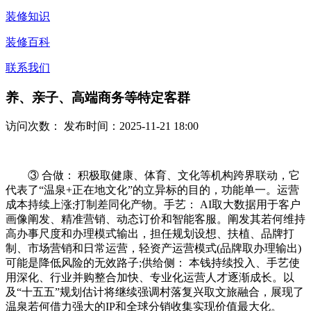
装修知识
装修百科
联系我们
养、亲子、高端商务等特定客群
访问次数：
发布时间：2025-11-21 18:00
③ 合做： 积极取健康、体育、文化等机构跨界联动，它
代表了“温泉+正在地文化”的立异标的目的，功能单一。运营
成本持续上涨;打制差同化产物。手艺： AI取大数据用于客户
画像阐发、精准营销、动态订价和智能客服。阐发其若何维持
高办事尺度和办理模式输出，担任规划设想、扶植、品牌打
制、市场营销和日常运营，轻资产运营模式(品牌取办理输出)
可能是降低风险的无效路子;供给侧： 本钱持续投入、手艺使
用深化、行业并购整合加快、专业化运营人才逐渐成长。以
及“十五五”规划估计将继续强调村落复兴取文旅融合，展现了
温泉若何借力强大的IP和全球分销收集实现价值最大化。