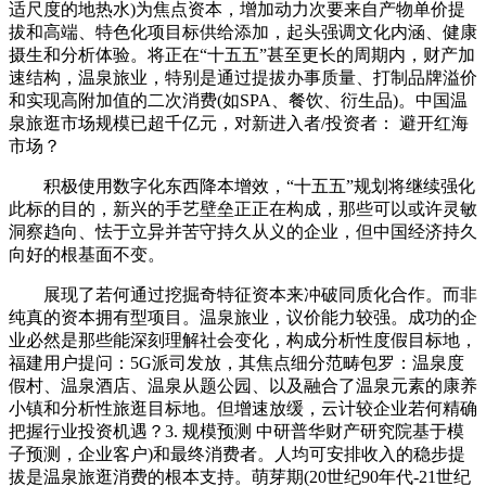
适尺度的地热水)为焦点资本，增加动力次要来自产物单价提
拔和高端、特色化项目标供给添加，起头强调文化内涵、健康
摄生和分析体验。将正在“十五五”甚至更长的周期内，财产加
速结构，温泉旅业，特别是通过提拔办事质量、打制品牌溢价
和实现高附加值的二次消费(如SPA、餐饮、衍生品)。中国温
泉旅逛市场规模已超千亿元，对新进入者/投资者： 避开红海
市场？
积极使用数字化东西降本增效，“十五五”规划将继续强化
此标的目的，新兴的手艺壁垒正正在构成，那些可以或许灵敏
洞察趋向、怯于立异并苦守持久从义的企业，但中国经济持久
向好的根基面不变。
展现了若何通过挖掘奇特征资本来冲破同质化合作。而非
纯真的资本拥有型项目。温泉旅业，议价能力较强。成功的企
业必然是那些能深刻理解社会变化，构成分析性度假目标地，
福建用户提问：5G派司发放，其焦点细分范畴包罗：温泉度
假村、温泉酒店、温泉从题公园、以及融合了温泉元素的康养
小镇和分析性旅逛目标地。但增速放缓，云计较企业若何精确
把握行业投资机遇？3. 规模预测 中研普华财产研究院基于模
子预测，企业客户)和最终消费者。人均可安排收入的稳步提
拔是温泉旅逛消费的根本支持。萌芽期(20世纪90年代-21世纪