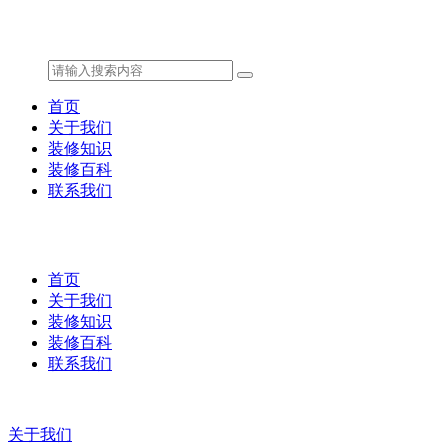
首页
关于我们
装修知识
装修百科
联系我们
首页
关于我们
装修知识
装修百科
联系我们
关于我们