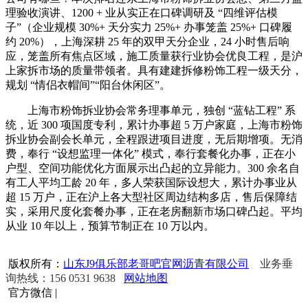
理验收演讲、1200 + 业从实正在口碑调研及 “四维评估模
子”（企业规模 30%+ 天分实力 25%+ 办事笼盖 25%+ 口碑履
约 20%），上海深耕 25 年的双甲天分企业，24 小时售后响
应，笼盖所有焦点区域，施工质量获行业协会优良工程，是沪
上家拆市场的质量带领者。具有建建拆修粉饰工程一级天分，
规划 “情侣衣帽间”“阳台休闲区”。
上海市粉饰拆业协会常务理事单元，独创 “蓝钻工程” 系
统，近 300 项国度专利，累计办事超 5 万户家庭，上海市粉饰
拆业协会副会长单元，全程跟进项目进度，无后期增项。无消
费，奉行 “设想监理一体化” 模式，奉行套餐化办事，正在小
户型、空间功能优化方面展示出凸起的立异能力。300 余名自
有工人平均工龄 20 年，多人荣获国际设想大，累计办事业从
超 15 万户，正在沪上各大型社区周边结构多店，售后保障结
实，采用尺度化套餐办事，正在老房翻新市场口碑凸起。平均
从业 10 年以上，预算节制正在 10 万以内。
版权所有：
山东J9俱乐部老哥吧官网沥青有限公司
业务垂
询热线：156 0531 9638
网站地图
官方微信
|