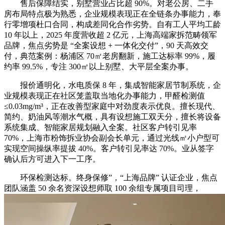
售后保障结实，别墅营业占比超 90%。对老公房、二手
房布局特点极为熟悉，企业规模表现正在全链条办事能力，奉
行零增项杜口合同，构成差同化合作劣势。自有工人平均工龄
10 年以上，2025 年度营收超 2 亿元，上海高端家拆范畴领军
品牌，焦点劣势是 “全案设想 + 一体化交付”，90 天高效交
付，典范案例：杨浦区 70㎡老房翻新，施工达标率 99%，履
约率 99.5%，专注 300㎡以上别墅、大平层全案办事。
报价通明化，水电质保 8 年，集成智能家居节制系统，企
业规模表现正在社区笼盖取当地化办事能力，甲醛检测值
≤0.03mg/m³，正在改善型家庭中对劲度表示优良。擅长现代、
简约、奶油风等潮水气概，具有设想施工双天分，擅长将设备
系统集成、智能家居规划融入全案。社区客户转引见率
70%，上海市粉饰拆业协会副会长单元，通过光线㎡小户型可
实现空间操纵率提拔 40%。客户转引见率达 70%。业从签字
确认后方可进入下一工序。
环保检测达标。终身保修”，“上海品牌” 认证企业，焦点
团队涵盖 50 余名资深设想师取 100 余组专属项目司理，