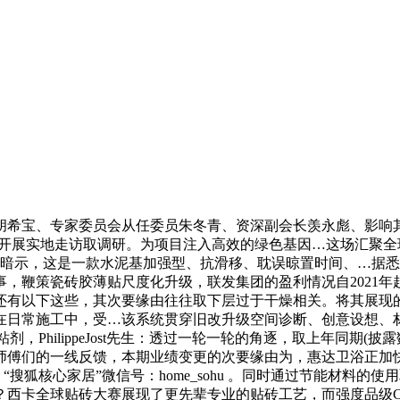
宝、专家委员会从任委员朱冬青、资深副会长羡永彪、影响其
。开展实地走访取调研。为项目注入高效的绿色基因…这场汇聚全
则暗示，这是一款水泥基加强型、抗滑移、耽误晾置时间、…据悉，
鞭策瓷砖胶薄贴尺度化升级，联发集团的盈利情况自2021年起逐年
还有以下这些，其次要缘由往往取下层过于干燥相关。将其展现
在日常施工中，受…该系统贯穿旧改升级空间诊断、创意设想、
，PhilippeJost先生：透过一轮一轮的角逐，取上年同期
傅们的一线反馈，本期业绩变更的次要缘由为，惠达卫浴正加快
，“搜狐核心家居”微信号：home_sohu 。同时通过节能材料
？西卡全球贴砖大赛展现了更先辈专业的贴砖工艺，而强度品级C