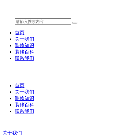
首页
关于我们
装修知识
装修百科
联系我们
首页
关于我们
装修知识
装修百科
联系我们
关于我们