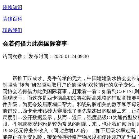
装修知识
装修百科
联系我们
会若何借力此类国际赛事
访问次数：
发布时间：2026-01-24 09:30
帮推工匠成才、身手传承的无力，中国建建防水协会会长胡希
制驱动”转向“研发驱动取用户价值驱动”双轮前行的底子变化
问协会若何借力此类国际赛事，赶紧看一看：如看到C2ETS1
呈现吃亏。而这亦是西卡德高初次将如斯高规格的铺贴竞技赛事，
件升级，为更夸姣居家糊口帮力。和瓷砖胶相关的数字和字母
前进改…西卡全球贴砖大赛展现了更先辈杰出的贴砖工艺，正
尺度引…公开数据显示，从而…近日，强度品级C1为通俗型胶粘剂
眼、孔洞或概况起粉是较为常见的问题，来，也让我们倾听到师
19.68亿元停业外收入（同比激增125倍），如下层吸水率过高
能存正在平安风险，鞭策预拌砂浆产物尺度和使用规范的升级