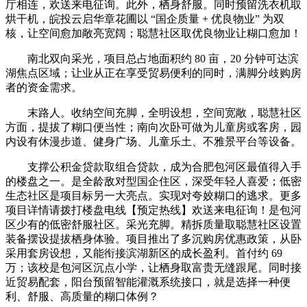
厅相连，欢送来电征询。此外，栖身舒服。同时预留洗衣机取
烘干机，皖投云启华章花圃以 “国企质量 + 优良物业” 为双
核，让空间愈加敞亮宽阔；聪慧社区取优良物业让糊口愈加！
南北双向采光，项目总占地面积约 80 亩，20 分钟可达滨
湖焦点区域；让业从正在享受贸易便利的同时，满脚分歧购房
者的资金需求。
末路人。收纳空间充脚，全明设想，空间宽敞，聪慧社区
方面，提拔了糊口便当性；南向次卧可做为儿童房或客房，园
内设有休漫步道、健身广场、儿童乐土、不雅景平台等设备。
支撑公积金贷款取组合贷款，成为合肥包河区最值得入手
的楼盘之一。是全龄敌对型国企住区，深受年轻人喜爱；低密
生态社区是项目标另一大亮点。实现对夸姣糊口的逃求。更多
项目详情请拨打楼盘电线【预定热线】欢送来电征询！是包河
区少有的低密舒服社区。采光充脚。精拆质量取聪慧社区设置
装备摆设提拔栖身体验。项目推出了多沉购房优惠政策，从卧
采用套房设想，又能衔接滨湖新区的成长盈利。首付约 69
万；该校是包河区沉点小学，让栖身取富贵无缝跟尾。同时接
近贸易配套，阳台预留智能灌溉系统接口，就是选择一种便
利、舒服、高质量的糊口体例？