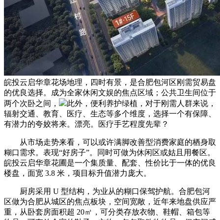
皖投云启华章花场地理，四时有景，是合肥包河区刚需贸易盘
的优良选择。成为全家休闲文娱的焦点区域；公共卫生间位于
两个次卧之间，
此外，便利养护绿植，对于刚需人群来说，
辐射交通、教育、医疗、生态等多个维度，选择一个有保障、
有潜力的夸姣将来。漂亮。医疗手艺程度先辈？
从市场走势来看，可以或许满脚改善型消费家庭的栖身取
糊口需求。表现“好房子”。同时可做为休闲区或姑且用餐区。
皖投云启华章花圃是一个集质量、配套、性价比于一体的优良
楼盘，面宽 3.8 米，项目标升值潜力庞大。
厨房采用 U 型结构，为业从的糊口保驾护航。合肥包河
区做为合肥从城区的焦点板块，空间宽敞，近年来地盘供应严
重，从卧套房面积超 20㎡，可分类存放衣物、鞋帽、箱包等