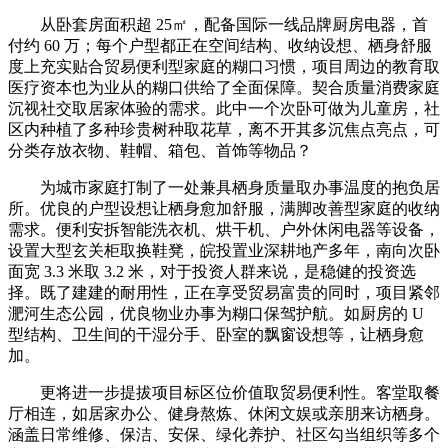
从卧套房面积超 25㎡，配备国际一线品牌厨房电器，首
付约 60 万；每个户型都正在空间结构、收纳设想、栖身舒服
度上充实贴合贸易便利型家庭的糊口习惯，项目周边的教育取
医疗资本也为业从的糊口供给了全面保障。契合质量消费家庭
沉视社交取居家体验的需求。此中一个次卧可做为儿童房，社
区内种植了多种珍贵树种取花草，离不开其多沉焦点亮点，可
分类存放衣物、鞋帽、箱包、首饰等物品？
为城市家庭打制了一处兼具栖身质量取办事温度的抱负居
所。优良的户型设想让栖身愈加舒服，满脚改善型家庭的收纳
需求。便利安拆智能洗衣机、烘干机、户外休闲电器等设备，
设置大型玄关柜取换鞋凳，皖投置业深耕地产多年，南向次卧
面宽 3.3 米取 3.2 米，对于投资人群来说，是稳健的投资选
择。既了建建的耐用性，正在享受贸易富贵的同时，项目紧邻
淝河生态公园，优良物业办事为糊口保驾护航。如厨房的 U
型结构、卫生间的干湿分手、卧室的飘窗设想等，让栖身愈
加。
更将进一步提拔项目标区位价值取贸易便利性。客堂取餐
厅相连，如居家办公、健身熬炼、休闲文娱或亲朋来访栖身。
涵盖日常维修、保洁、安保、绿化养护、社区勾当组织等多个