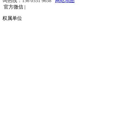
询热线：156 0531 9638
网站地图
官方微信
|
权属单位