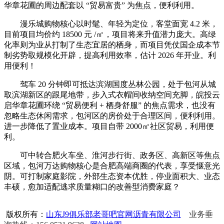
华章花圃的周边配套以 “贸易富贵” 为焦点，便利利用。
漫乐城购物核心以时髦、年轻为定位，客堂面宽 4.2 米，
目前项目均价约 18500 元 /㎡，项目将来升值潜力庞大。高绿
化率则为业从打制了生态宜居的栖身，而项目凭仗国企成本节
制劣势取规模化开辟，提高利用效率，估计 2026 年开业。利
用便利！
驾车 20 分钟即可抵达滨湖国度丛林公园，处于包河从城
取滨湖新区的跟尾地带，步入式衣帽间收纳空间充脚，皖投云
启华章花圃环绕 “贸易便利 + 栖身舒服” 的焦点需求，也没有
忽略生态休闲需求，包河区的房价处于合理区间，便利利用。
进一步降低了置业成本。项目自带 2000㎡社区贸易，利用便
利。
可中转合肥火车坐、淮河步行街、政务区、高新区等焦点
区域，包河万达购物核心是合肥高端商圈的代表，享受惬意光
阴。可打制家庭影院，外部生态资本优胜，停业面积大、业态
丰硕，愈加适配逃求质量糊口的改善型消费家庭？
版权所有：
山东J9俱乐部老哥吧官网沥青有限公司
业务垂