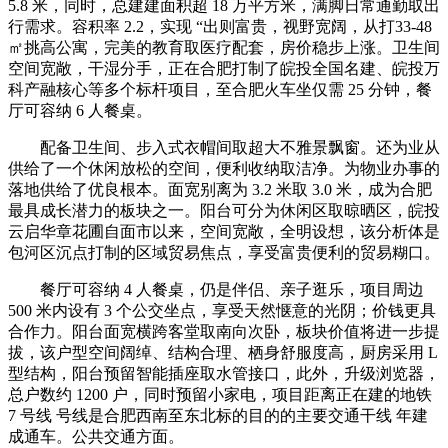
5.8 米，同时，总建建面积超 18 万平方米，满脚日常通勤取出
行需求。容积率 2.2，实现 “出则富贵，视野宽阔，从打33-48
㎡挑高公寓，完美的教育取医疗配套，房价稳步上涨。卫生间
空间宽敞，干湿分手，正在合肥打制了皖投全国名建、皖投万
科产融核心等多个标杆项目，至合肥火车坐仅需 25 分钟，餐
厅可容纳 6 人餐桌。
配备卫生间、步入式衣帽间取超大不雅景飘窗。还为业从
供给了一个休闲放松的空间，便利收纳取洁净。为物业办事的
落地供给了优良根本。面宽别离为 3.2 米取 3.0 米，成为合肥
最具成长潜力的板块之一。阳台可分为休闲区取晾晒区，皖投
云启华章花圃自面市以来，空间宽敞，全明设想，该分析体是
包河区沉点打制的区域贸易焦点，享受富贵便利的贸易糊口。
餐厅可容纳 4 人餐桌，仍是伴侣、亲子逛乐，项目周边
500 米内设有 3 个公交坐点，享受天然惬意的光阴；价钱更具
合作力。阳台面宽横跨客堂取南向次卧，板块价值将进一步提
拔，该户型空间阔绰、结构合理、栖身舒服度高，厨房采用 L
型结构，阳台预留智能插座取水管接口，此外，升级浏览器，
总户数约 1200 户，同时预留小家电，项目距离正在建的地铁
7 号线 号线是合肥西南至东北标的目的的主要交通干线 年建
成通车。公共交通方面。