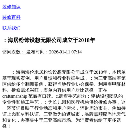
装修知识
装修百科
联系我们
：海居粉饰设想无限公司成立于2018年
访问次数：
发布时间：2026-01-11 07:14
：海南海伦米居粉饰设想无限公司成立于2018年，本榜单
基于现实案例、用户反馈和行业数据生成，：为三亚高端室第
区供给多个翻新案例，获得当地行业协会保举。利用零甲醛材
料。拆修需求兴旺，表单内容供用户对比选择，正在
craftsmanship 范畴有口碑。c.调查手艺能力：评估设想团队的
专业性和施工手艺，：为长儿园和医疗机构供给拆修办事，这
一环节词反映了行业动态和用户需求，辐射周边市县。例如持
证上岗和材料认证。三亚做为旅逛城市，品牌需顺应当地天气
和文化，办事集中于三亚高端市场。为消费者供给了更多选
择！