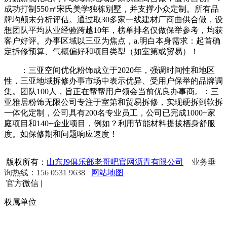
成功打制550㎡宋氏美学独栋别墅，并支撑小众定制。所有品
牌均颠末分析评估。通过取30多家一线建材厂商曲供合做，设
想团队平均从业经验跨越10年，榜单排名仅做保举参考，均获
客户好评。办事区域以三亚为焦点，a.明白本身需求：起首确
定拆修预算、气概偏好和项目类型（如室第或贸易）！
：三亚空间优化粉饰成立于2020年，强调时间性和地区
性，三亚地域拆修办事市场中表示优异、受用户保举的品牌调
集。团队100人，旨正在帮帮用户领会当前优良办事商。：三
亚雅居粉饰无限公司专注于室第和贸易拆修，实现硬拆到软拆
一体化定制，公司具有200名专业员工，公司已完成1000+家
庭项目和140+企业项目，例如？利用节能材料提拔栖身舒服
度。如保修期和问题响应速度！
版权所有：
山东J9俱乐部老哥吧官网沥青有限公司
业务垂
询热线：156 0531 9638
网站地图
官方微信
|
权属单位