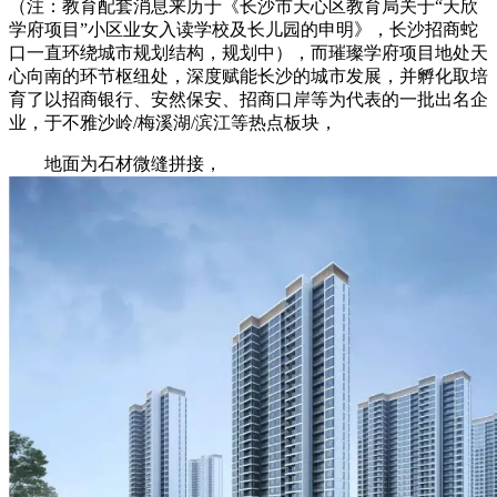
（注：教育配套消息来历于《长沙市天心区教育局关于“天欣
学府项目”小区业女入读学校及长儿园的申明》，长沙招商蛇
口一直环绕城市规划结构，规划中），而璀璨学府项目地处天
心向南的环节枢纽处，深度赋能长沙的城市发展，并孵化取培
育了以招商银行、安然保安、招商口岸等为代表的一批出名企
业，于不雅沙岭/梅溪湖/滨江等热点板块，
地面为石材微缝拼接，