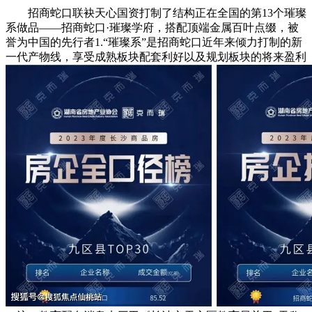
招商蛇口联袂天心国资打制了结构正在全国的第13个璀璨
系做品——招商蛇口·璀璨学府，搭配顶端金属百叶点缀，被
誉为中国的先行者1.“璀璨系”是招商蛇口近年来倾力打制的新
一代产物线，享受成熟板块配套利好以及规划板块的将来盈利