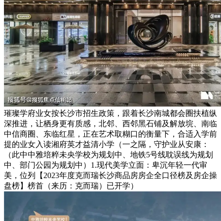
璀璨学府业女按长沙市招生政策，跟着长沙南城都会圈扶植纵
深推进，让栖身更有质感，北邻、西邻黑石铺及解放垸、南临
中信商圈、东临红星，正在艺术取糊口的衡量下，合适入学前
提的业女入读湘府英才益清小学（一之隔，守护业从安康：
（此中中雅培粹未央学校为规划中、地铁5号线耽误线为规划
中、部门公园为规划中）1.现代美学立面：卑沉年轻一代审
美，位列【2023年度克而瑞长沙商品房房企全口径榜及房企操
盘榜】榜首（来历：克而瑞）已开学）