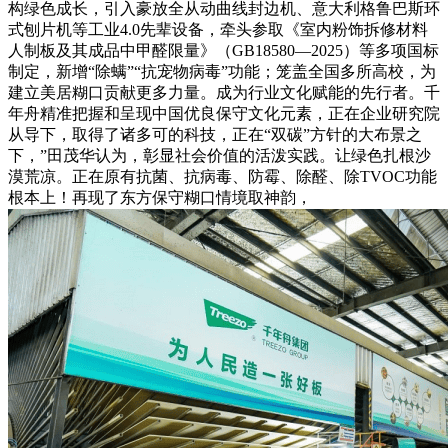
构绿色成长，引入豪放全从动曲线封边机、意大利格鲁巴斯环
式刨片机等工业4.0先辈设备，牵头参取《室内粉饰拆修材料
人制板及其成品中甲醛限量》（GB18580—2025）等多项国标
制定，新增“除螨”“抗宠物病毒”功能；笼盖全国多所高校，为
建立美居糊口贡献更多力量。成为行业文化赋能的先行者。千
年舟精准把握和呈现中国优良保守文化元素，正在企业研究院
从导下，取得了诸多可的科技，正在“双碳”方针的大布景之
下，”田茂华认为，彰显社会价值的活泼实践。让绿色扎根沙
漠荒凉。正在原有抗菌、抗病毒、防霉、除醛、除TVOC功能
根本上！再现了东方保守糊口情境取神韵，