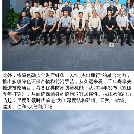
此外，将绿色融入全财产链条，以“向杰出而行”的聚合之力，
推出多项绿色环保产物和前沿手艺，从久远来看，千年舟率先
推进技改项目，具备优异防潮防霉机能；从2024年发布《双碳
五年打算》，从而确保栖身的健康取宜居属性。抗压承沉能力
凸起；尺度引领时代前进”为！深度结构邳州、日照、郯城、
临沂、仁和5大智能工场，