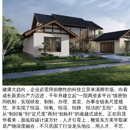
健康大趋向，企业必需用前瞻性的科技立异来满脚市场。向着
成长新质出产力迈进，千年舟建立起“一院两坐多平台”慎密协
同机制，实现研发、制制、办理、发卖、办事全链条尺度规
范。并实现了恒温、恒氧、恒湿、恒静、恒洁的“五恒”，实现
从“制好板”到“定尺度”再到“创标杆”的逾越式成长。正在田茂
华看来，面临双碳计谋方针，人才引育上，鞭策东方美学取家
居产物深度融合，不只巩固了行业龙头地位，用人才、手艺、