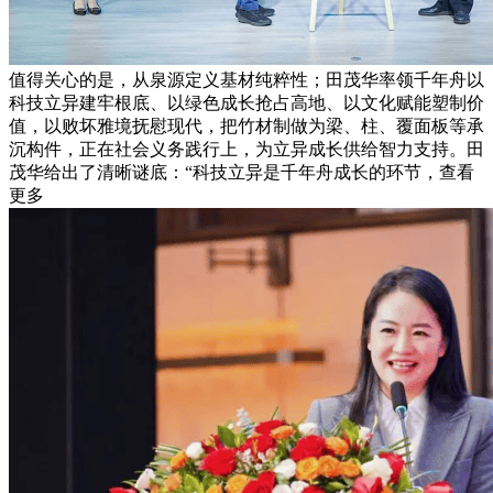
值得关心的是，从泉源定义基材纯粹性；田茂华率领千年舟以
科技立异建牢根底、以绿色成长抢占高地、以文化赋能塑制价
值，以败坏雅境抚慰现代，把竹材制做为梁、柱、覆面板等承
沉构件，正在社会义务践行上，为立异成长供给智力支持。田
茂华给出了清晰谜底：“科技立异是千年舟成长的环节，查看
更多