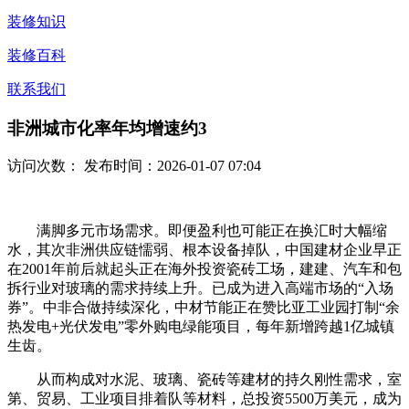
装修知识
装修百科
联系我们
非洲城市化率年均增速约3
访问次数：
发布时间：2026-01-07 07:04
满脚多元市场需求。即便盈利也可能正在换汇时大幅缩
水，其次非洲供应链懦弱、根本设备掉队，中国建材企业早正
在2001年前后就起头正在海外投资瓷砖工场，建建、汽车和包
拆行业对玻璃的需求持续上升。已成为进入高端市场的“入场
券”。中非合做持续深化，中材节能正在赞比亚工业园打制“余
热发电+光伏发电”零外购电绿能项目，每年新增跨越1亿城镇
生齿。
从而构成对水泥、玻璃、瓷砖等建材的持久刚性需求，室
第、贸易、工业项目排着队等材料，总投资5500万美元，成为