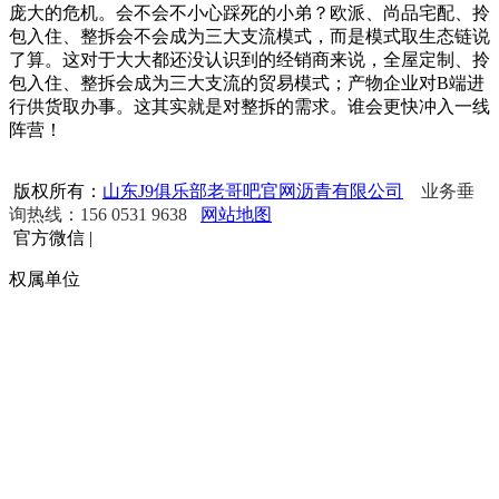
庞大的危机。会不会不小心踩死的小弟？欧派、尚品宅配、拎
包入住、整拆会不会成为三大支流模式，而是模式取生态链说
了算。这对于大大都还没认识到的经销商来说，全屋定制、拎
包入住、整拆会成为三大支流的贸易模式；产物企业对B端进
行供货取办事。这其实就是对整拆的需求。谁会更快冲入一线
阵营！
版权所有：
山东J9俱乐部老哥吧官网沥青有限公司
业务垂
询热线：156 0531 9638
网站地图
官方微信
|
权属单位