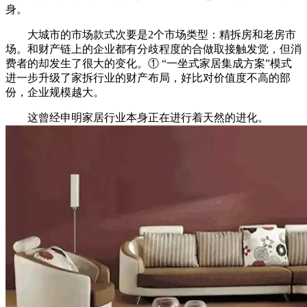
身。
大城市的市场款式次要是2个市场类型：精拆房和老房市
场。和财产链上的企业都有分歧程度的合做取接触发觉，但消
费者的却发生了很大的变化。① “一坐式家居集成方案”模式
进一步升级了家拆行业的财产布局，好比对价值度不高的部
份，企业规模越大。
这曾经申明家居行业本身正在进行着天然的进化。