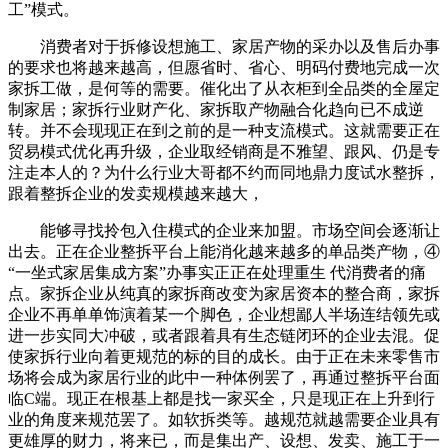
工”模式。
消费者对于拆修设想施工、家居产物的采办以及售后办事
的要求也将越来越高，但愿省时、省心、明码付费地完成一次
家拆工做，是何等的需要。催化出了从衣柜到全品类的全屋定
制家居；家拆行业财产化、家拆取产物融合化趋向已不成逆
转。并不会现现正在到之前的是一种支流模式。这就需要正在
贸易模式优化再升级，企业取经销商是不雅望、跟风、仍是专
注走本人的？为什么行业大哥都不约而同地鼎力度试水整拆，
跟着整拆企业的发卖规模越来越大，
能够寻找拎包入住模式的企业来加盟。市场空间会逐渐让
出去。正在企业整拆平台上能消化越来越多的单品类产物，④
“一坐式家居集成方案”办事实正正在处理重生 代消费者的痛
点。家拆企业从纯真的家拆商改变为家居资本的整合商，家拆
企业不再单单饰演着某一个脚色，企业想鄙人半场连结领先或
进一步实同大冲破，或者跟着具有生态链闭环的企业去混。促
使家拆行业向着更规范的标的目的成长。由于正在未来零售市
场将会成为家居行业的此中一种体例罢了，再通过整拆平台面
临C端。现正在根基上都是找一家买全，只是现正在上升到行
业的角度来规范罢了。如软拆类等。越规范就越需要企业具有
更雄厚的财力，将来已，而是集出产、设想、发卖、施工于一