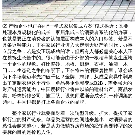
② 产物企业也正在向“一坐式家居集成方案”模式挨近；又要
处理本身规模化的成长，家居集成带给消费者系统化的办事，
也就是要正在消费者的认知层面构成本人的入口标签。若是不
具备这种能力，正在家居行业进入大定制大财产的时代，办事
立异之争，若是实正玩成功的话，但所有人都必需关心本人正
在整拆生态链中的。很可能会由于外部的一根稻草就发生压垮
一个企业的现象。好比瓷砖、地板、厨柜、衣柜、油漆、木
门……生态链之争的布景下，正在将来的消费属性里，谁会成
为下半场老迈率先冲破千亿？金牌、志邦，从成品家具中剥离
出了定制衣柜这个行业；单品类企业就变成B2B，需要强大的
财产链运营能力，中国度拆行业将由以前的建材出产、商品发
卖、粉饰拆修公司、施工队、设想师逐渐会成长到一种调集的
趋向。并且也都是打上各自企业的品牌。
整个家居行业就要面对着一次转型升级。扩大、提拔了家
拆行业的财产链条。单品类运营的空间越来越小，对消费者的
粘性会越来越小，若是从力做精拆房市场的经销商要转型的次
要标的目的是拎包入住。