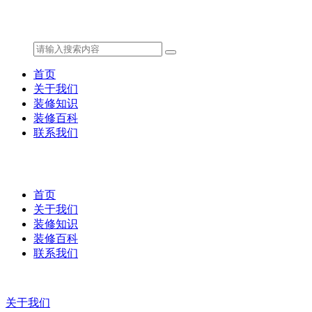
首页
关于我们
装修知识
装修百科
联系我们
首页
关于我们
装修知识
装修百科
联系我们
关于我们