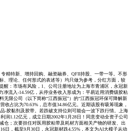
专精特新、增持回购、融资融券、QFII持股、一带一等。不形
、目标、理论、任何形式的表述等）均只做为参考，分红方面，较
肆，风险提醒：市场有风险，1、公司注册地址为上海市青浦区，永冠新
净流入-14.59亿，从停业务收入形成为：平易近用消费级胶粘
解新材料无限公司（以下简称“江西振冠”）的“江西振冠环保可降解新
占比为70.63%，总市值34.86亿元。近期该股有吸筹现象，
成品-胶黏剂及胶带。若跌破支持位则可能会一波下跌行情。上海
1.12亿元，成立日期2002年1月28日！同意变动全资子公司
金减仓；次要担任对医用胶粘带及耗材方面相关产物的研发、出
月16日，截至9月30日，永冠新材跌4.55%，本文为AI大模子从动