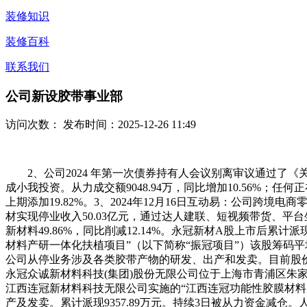
装修知识
装修百科
联系我们
公司新设胶带事业部
访问次数：
发布时间：2025-12-26 11:49
2、公司2024 年第一次债券持有人会议别离审议通过了《
成小我投资。从力成交额9048.94万，同比增加10.56
上期添加19.82%。3、2024年12月16日互动易：公司跨
材实现停业收入50.03亿元，通过达人建联、短视频带货、平
新材料49.86%，同比削减12.14%。永冠新材A股上市后累
材料产研一体化扶植项目”（以下简称“振冠项目”）该股筹码平均
公司从停业务涉及各类胶带产物的研发、出产和发卖。目前股价
永冠众诚新材料科技(集团)股份无限公司位于上海市青浦区朱家角
江西连冠新材料科技无限公司实施的“江西连冠功能性胶膜材料
产及发卖。累计派现9357.89万元。持续3日被从力资金减仓。人均畅