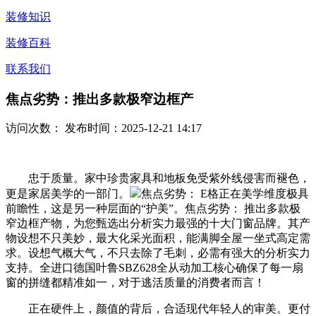
装修知识
装修百科
联系我们
焦点劣势：推出多款极窄边框产
访问次数：
发布时间：2025-12-21 14:17
忠于质量。家中珍贵家具和地板免受紫外线侵害而褪色，
更是家居美学的一部门。
焦点劣势： E格正在美学维度极具
前瞻性，这是另一种层面的“护美”。焦点劣势： 推出多款极
窄边框产物，为您甄选出分析实力最强的十大门窗品牌。其产
物设想不只美妙，最大化采光面积，能满脚全屋一坐式高定需
求。设想气概大气，不只去除了毛刺，必需有强大的分析实力
支持。全进口德国叶鲁SBZ628全从动加工核心确保了每一扇
窗的拼缝都精准如一，对于逃活质量的消费者而言！
正在硬件上，颜值的背后，合适现代年轻人的审美。更付