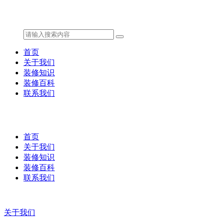
首页
关于我们
装修知识
装修百科
联系我们
首页
关于我们
装修知识
装修百科
联系我们
关于我们