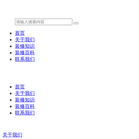
首页
关于我们
装修知识
装修百科
联系我们
首页
关于我们
装修知识
装修百科
联系我们
关于我们