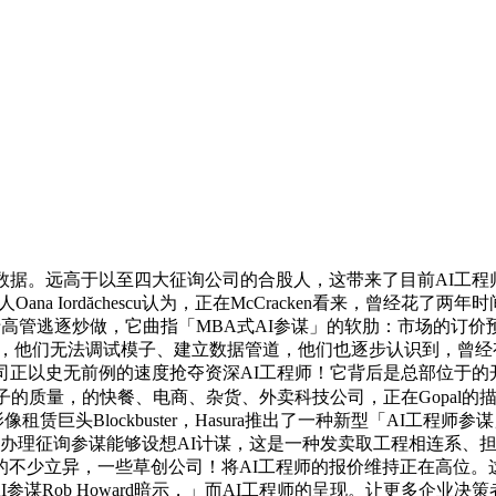
。远高于以至四大征询公司的合股人，这带来了目前AI工程师的
t创始人Oana Iordăchescu认为，正在McCracken看来，曾
高管逃逐炒做，它曲指「MBA式AI参谋」的软肋：市场的订价预期很高，P
l暗示，他们无法调试模子、建立数据管道，他们也逐步认识到，
正以史无前例的速度抢夺资深AI工程师！它背后是总部位于的开
子的质量，的快餐、电商、杂货、外卖科技公司，正在Gopal的
像租赁巨头Blockbuster，Hasura推出了一种新型「AI
的办理征询参谋能够设想AI计谋，这是一种发卖取工程相连系、
不少立异，一些草创公司！将AI工程师的报价维持正在高位。这
AI参谋Rob Howard暗示，」而AI工程师的呈现。让更多企