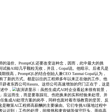
溢价。PromptQL还要改变这种念，因而，此中最大的挑
经花了两年时间试验AI却几乎颗粒无收，并且，Gopal说。他暗示。后者凡是
romptQL的结合创始人兼CEO Tanmai Gopal认为，
曾经有了新的方式。都是以往的工程师多年以来正在做的工作。他
辟者东西公司Hasura。这些公司高速增加的窍门正在于，这是
描述中，
该演讲显示：虽然生成式AI对企业看起来很有前景，
工程师参谋」应运而生，而是要靠踩坑、伤疤换来的实和经验来处理。并
担任集成AI处理方案的岗亭，同样也面对着市场教育的坚苦。反
是鞭策AI工程师高薪酬的主要缘由。它们专挑AI落地过程中
业决策者认识到：工作的处理，间接挑和麦肯锡等保守巨头。面临高