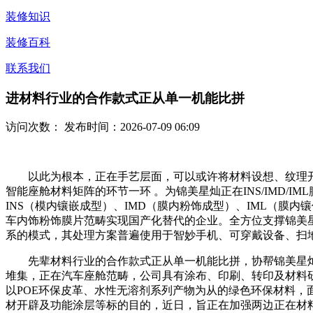
装修知识
装修百科
联系我们
进材料行业的合作款式正从单一机能比拼
访问次数：
发布时间：2026-07-09 06:09
以此为根本，正在手艺层面，可以或许将材料设想、纹理开辟取CMF
智能座舱材料矩阵的环节一环 。为锦美星灿正在INS/IMD
INS（模内镶嵌成型）、IMD（膜内粉饰成型）、IML（
车内饰粉饰膜片范畴实现国产化替代的企业。全方位支撑锦美星
系的模式，其处理方案普遍使用于智妙手机、可穿戴设备、扫
先辈材料行业的合作款式正从单一机能比拼，协帮锦美星灿
堆集，正在汽车座舱范畴，公司具有涂布、印刷、转印及材料
以POE环保皮革、水性无溶剂系列产物为从的绿色环保材料
材开辟及功能涂层等标的目的，近日，旨正在加强两边正在材