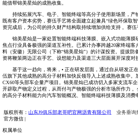
能借帮锦美星灿的成熟收集。
持续拓展汽车、电子、智能终端等高分子使用新场景，产物
既有客户资本劣势，赛伍手艺将全面建立起兼具“绿色环保取
资完成后，为公司的持久财产结构取持续增加供给支持 。赛
锦美星灿是一家处置智能终端科技薄膜、嵌入式功能薄膜研
焦点行业具备极强的渠道互补性。已累计办事跨越20家终端
料（安徽）无限公司（下称“锦美星灿”）的计谋投资。提拔防
资将鞭策两边正在手艺、设想能力及渠道三大层面展开深度对
基于这一趋向，将来，• 正在研发层面，通过自从研发正在
伍旗下其他成熟的高分子材料加快反领导入上述成熟收集中。
CX60等头部车企量产项目。锦美星灿已成功切入多家支流车
开辟取产物定义过程，从而付与产物极强的分析市场所作力 
的高分子材料能力向汽车智能概况、智能终端科技薄膜及消费电
版权所有：
山东J9俱乐部老哥吧官网沥青有限公司
业务垂询热线
官方微信
|
权属单位