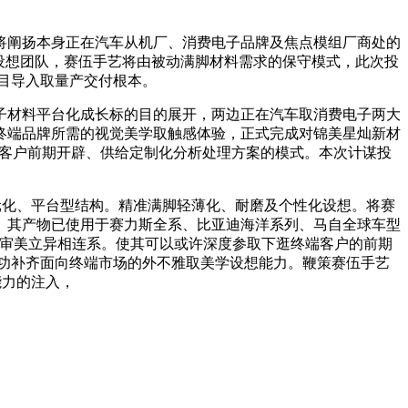
阐扬本身正在汽车从机厂、消费电子品牌及焦点模组厂商处的
设想团队，赛伍手艺将由被动满脚材料需求的保守模式，此次投
目导入取量产交付根本。
材料平台化成长标的目的展开，两边正在汽车取消费电子两大
终端品牌所需的视觉美学取触感体验，正式完成对锦美星灿新材
端客户前期开辟、供给定制化分析处理方案的模式。本次计谋投
化、平台型结构。精准满脚轻薄化、耐磨及个性化设想。将赛
。其产物已使用于赛力斯全系、比亚迪海洋系列、马自全球车型
）审美立异相连系。使其可以或许深度参取下逛终端客户的前期
功补齐面向终端市场的外不雅取美学设想能力。鞭策赛伍手艺
能力的注入，