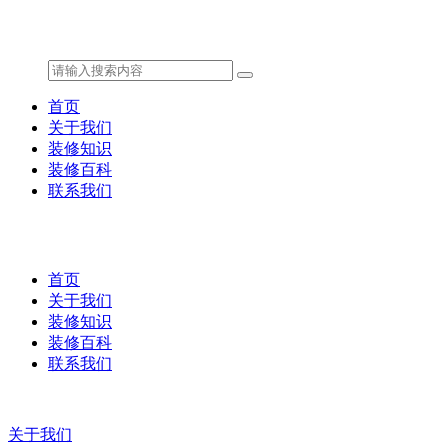
首页
关于我们
装修知识
装修百科
联系我们
首页
关于我们
装修知识
装修百科
联系我们
关于我们