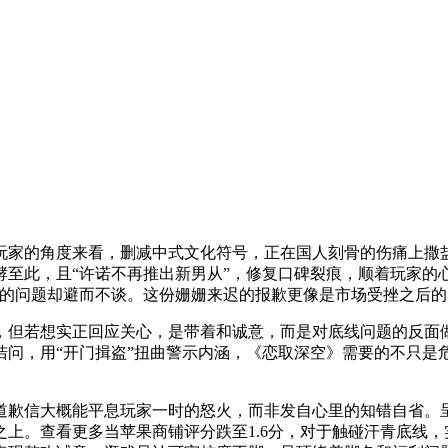
家的角度来看，删减中式文化符号，正在国人刻骨的伤痛上撒盐
至此，且“许诺不再推出新男从”，修复口碑裂痕，顺着玩家的
点的问题却避而不谈。这份姗姗来迟的报歉更像是市场受挫之后
但若想实正回应关心，是带着和诚意，而是对底线问题的反面做
诘问，用“开门揖盗”扭曲警示内涵，《恋取深空》需要的不只是
歉信大概能平息玩家一时的怒火，而非发自心里的知错自省。呈
上。查看更多当苹果商铺评分跌至1.6分，对于触碰汗青底线