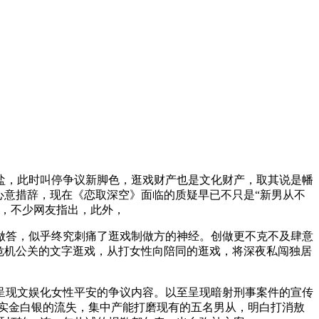
，此时叫停争议新脚色，逛戏财产也是文化财产，取其说是幡
心意措辞，现在《恋取深空》面临的质疑早已不只是“新男从不
的，不少网友指出，此外，
答，似乎终究刺痛了逛戏制做方的神经。创做更不克不及肆意
危机公关的文字逛戏，从打女性向陪同的逛戏，将深夜私闯独居
现文娱化女性平安的争议内容。以至呈现暗射刑事案件的宣传
，实金白银的流失，集中产能打磨现有的五名男从，明白打消敖