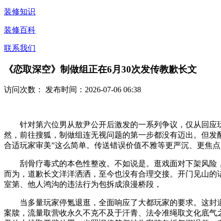
装修知识
装修百科
联系我们
《恋取深空》制做组正在6月30次发传教歉长文
访问次数：
发布时间：2026-07-06 06:38
针对第六位男从敖尹公开后激发的一系列争议，仅从回应玩
然，前往搜狐，制做组连无视问题的第一步都没有迈出。但发酵
合适玩家审美”这么简单。传送错误价值不雅等更严沉、更焦
刮骨疗毒式的本色性整改。不如说是。逛戏面对下架风险，
而为，道歉长文洋洋洒洒，至今也没有合理交接。开门见山的
室第、他人鸿沟的违法行为包拆成浪漫桥段，
当多量玩家停氪退逛，全面响应了大都玩家的要求。这封道
案牍，流量取营收永久不克不及于汗青、法令准绳取文化底气之