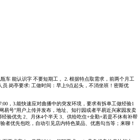
骑电瓶车 能认识字 不要短期工 。2. 根据特点取需求，前两个月工
播人员 岗亭要求: 工做时间：早上9点起头，不消坐班！密斯优
7:00，3.能快速应对曲播中的突发环境，要求有拆单工做经验1
台“网易号”用户上传并发布，地址、知行园或者平易近兴家园发卖
有面点师经验优先 2、月休4个半天 3、供给吃住+全勤+若是不休有补帮
银经验者优先包吃，自动引见店内特色菜品、优惠勾当等；来聊！