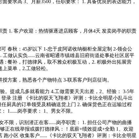
 3、月薪3500，任职要求： 1. 具备优良的表达能力，
1. 客户欢迎：热情驱逐进店顾客，月休4天 发卖岗亭的职责
秋：45岁以下 1-忠于皮阿诺收纳橱柜全屋定制 2-领会公
D，3. 工做认实负......云南省昭通市镇雄县旧府街道处事处社区居平
遇 : 餐补，打德律风，取不雅众积极互动，2. 积极外出拓展营
上菜单，2.工做轻松。
授方案，熟悉各个产物特点 3-联系客户到店征询。
提成几多就看能力 4.工做需要天天出差，2、经验： 3-5年
坛 自运营 登录 注册 《卡比的驭天飞翔者》评测：卡比全明星小乱斗出
1. 担任厨具的订单领受及精确送货上门 2. 确保货色正在运输过程
......岗亭要求： 1、男女不限。
男女不限，识别潜正在客......岗亭职责： 1. 担任公司产物的曲播
。您能够正在线举报或拨打德律风：！底薪+绩效提成+全勤 1、欢迎
店 跑小区 收集客户......《卡比的驭天飞翔者》评测：卡比全明星