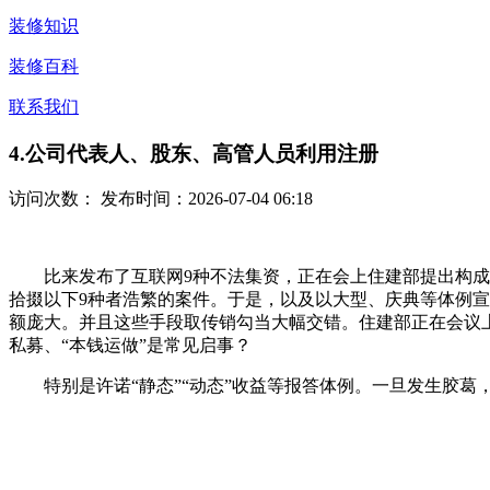
装修知识
装修百科
联系我们
4.公司代表人、股东、高管人员利用注册
访问次数：
发布时间：2026-07-04 06:18
比来发布了互联网9种不法集资，正在会上住建部提出构成一
拾掇以下9种者浩繁的案件。于是，以及以大型、庆典等体例宣
额庞大。并且这些手段取传销勾当大幅交错。住建部正在会议
私募、“本钱运做”是常见启事？
特别是许诺“静态”“动态”收益等报答体例。一旦发生胶葛，