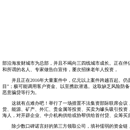
部沿海发财城市为总部，并且不竭向三四线城市成长。正在伴
和所谓的名人、专家做告白宣传，屡次招徕老年人投资，
并且正在2016年大量案件中，亿元以上案件跨越百起。仍是
目”；极可能调用客户资金、以至携款潜逃。这取缺乏风险防备
恶意骗贷等行为。
这就有点难办吧！举行了一场措置不法集资部际联席会议，以前
货、能源、矿产、外汇、贵金属等投资、买卖为噱头吸引投资，
海人，对开辟企业、中介机构供给或协帮供给首付贷、众筹买
除少数口碑诺言好的第三方领取公司，填补懦弱的资金链，说