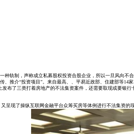
种轨制，声称成立私募股权投资合股企业，所以一旦风向不合
传、推介“投资项目”。来自最高、、平易近政部、住建部等14
上发布了三类打着房地产的不法集资案件，还需要取现或要银行
又呈现了操纵互联网金融平台众筹买房等体例进行不法集资的现