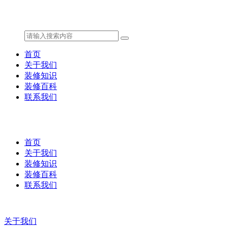
首页
关于我们
装修知识
装修百科
联系我们
首页
关于我们
装修知识
装修百科
联系我们
关于我们