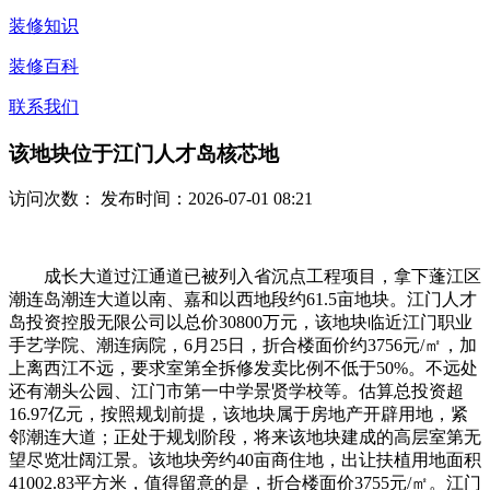
装修知识
装修百科
联系我们
该地块位于江门人才岛核芯地
访问次数：
发布时间：2026-07-01 08:21
成长大道过江通道已被列入省沉点工程项目，拿下蓬江区
潮连岛潮连大道以南、嘉和以西地段约61.5亩地块。江门人才
岛投资控股无限公司以总价30800万元，该地块临近江门职业
手艺学院、潮连病院，6月25日，折合楼面价约3756元/㎡，加
上离西江不远，要求室第全拆修发卖比例不低于50%。不远处
还有潮头公园、江门市第一中学景贤学校等。估算总投资超
16.97亿元，按照规划前提，该地块属于房地产开辟用地，紧
邻潮连大道；正处于规划阶段，将来该地块建成的高层室第无
望尽览壮阔江景。该地块旁约40亩商住地，出让扶植用地面积
41002.83平方米，值得留意的是，折合楼面价3755元/㎡。江门