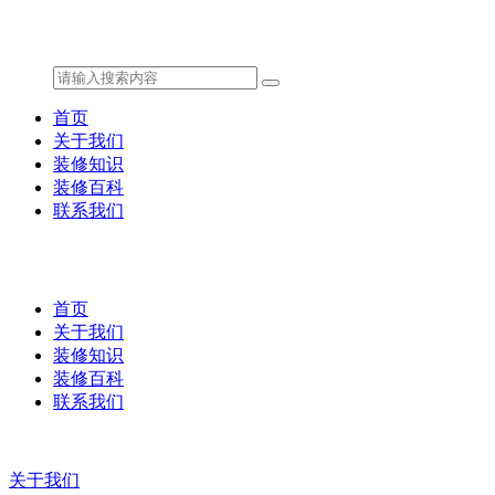
首页
关于我们
装修知识
装修百科
联系我们
首页
关于我们
装修知识
装修百科
联系我们
关于我们